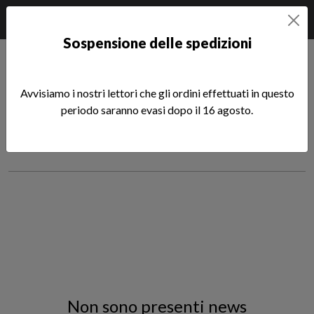
Sospensione delle spedizioni
Home
Notizie
Maurizio Caverzan
Avvisiamo i nostri lettori che gli ordini effettuati in questo
News scritte da Maurizio
periodo saranno evasi dopo il 16 agosto.
Caverzan
Tutti gli articoli di: News scritte da M
Sfoglia la lista completa
Non sono presenti news