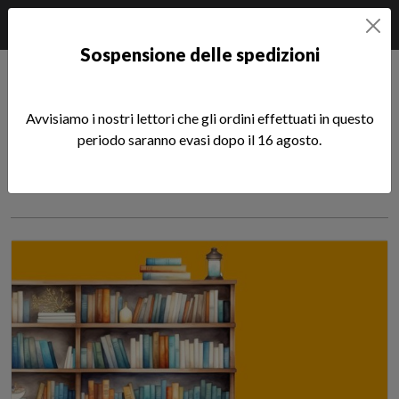
Sospensione delle spedizioni
Home
Notizie
Sandro Marchioro
Avvisiamo i nostri lettori che gli ordini effettuati in questo
News scritte da Sandro
periodo saranno evasi dopo il 16 agosto.
Marchioro
Tutti gli articoli di: News scritte da S
Sfoglia la lista completa