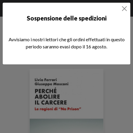
Sospensione delle spedizioni
Home
Libri di Giuseppe Mosconi
Avvisiamo i nostri lettori che gli ordini effettuati in questo
Libri di Giuseppe Mosconi
periodo saranno evasi dopo il 16 agosto.
Tutti i nostri autori
Sfoglia la lista completa