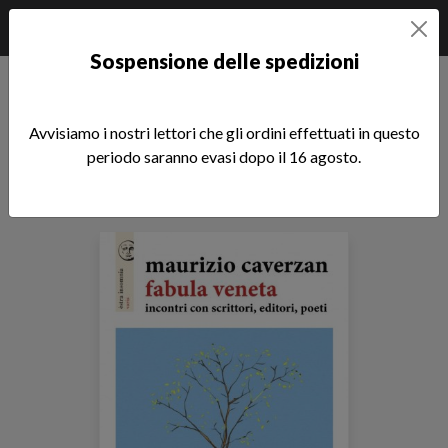
Sospensione delle spedizioni
Home
Libri di Maurizio Caverzan
Avvisiamo i nostri lettori che gli ordini effettuati in questo
Libri di Maurizio Caverzan
periodo saranno evasi dopo il 16 agosto.
Tutti i nostri autori
Sfoglia la lista completa