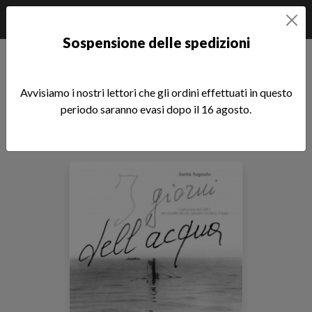
Sospensione delle spedizioni
Home
Libri di Sante Tugnolo
Avvisiamo i nostri lettori che gli ordini effettuati in questo
Libri di Sante Tugnolo
periodo saranno evasi dopo il 16 agosto.
Tutti i nostri autori
Sfoglia la lista completa