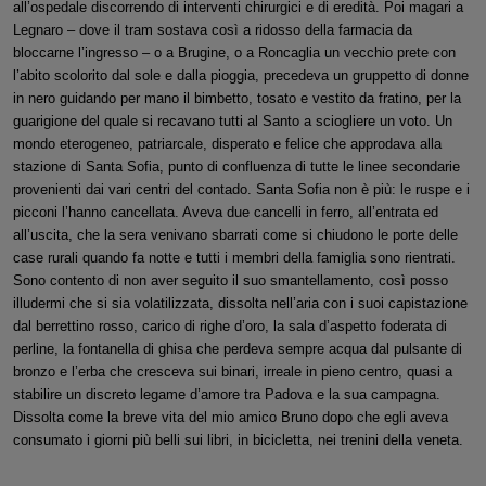
all’ospedale discorrendo di interventi chirurgici e di eredità. Poi magari a
Legnaro – dove il tram sostava così a ridosso della farmacia da
bloccarne l’ingresso – o a Brugine, o a Roncaglia un vecchio prete con
l’abito scolorito dal sole e dalla pioggia, precedeva un gruppetto di donne
in nero guidando per mano il bimbetto, tosato e vestito da fratino, per la
guarigione del quale si recavano tutti al Santo a sciogliere un voto. Un
mondo eterogeneo, patriarcale, disperato e felice che approdava alla
stazione di Santa Sofia, punto di confluenza di tutte le linee secondarie
provenienti dai vari centri del contado. Santa Sofia non è più: le ruspe e i
picconi l’hanno cancellata. Aveva due cancelli in ferro, all’entrata ed
all’uscita, che la sera venivano sbarrati come si chiudono le porte delle
case rurali quando fa notte e tutti i membri della famiglia sono rientrati.
Sono contento di non aver seguito il suo smantellamento, così posso
illudermi che si sia volatilizzata, dissolta nell’aria con i suoi capistazione
dal berrettino rosso, carico di righe d’oro, la sala d’aspetto foderata di
perline, la fontanella di ghisa che perdeva sempre acqua dal pulsante di
bronzo e l’erba che cresceva sui binari, irreale in pieno centro, quasi a
stabilire un discreto legame d’amore tra Padova e la sua campagna.
Dissolta come la breve vita del mio amico Bruno dopo che egli aveva
consumato i giorni più belli sui libri, in bicicletta, nei trenini della veneta.