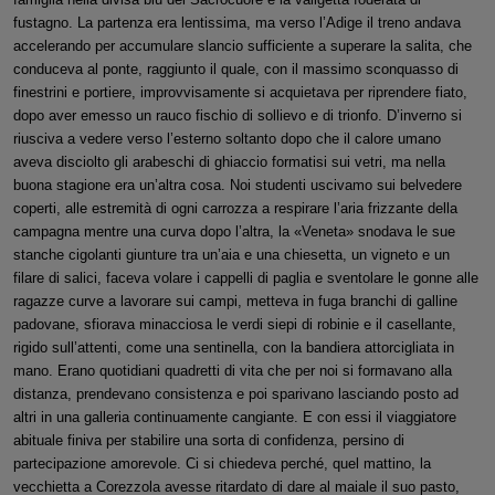
fustagno. La partenza era lentissima, ma verso l’Adige il treno andava
accelerando per accumulare slancio sufficiente a superare la salita, che
conduceva al ponte, raggiunto il quale, con il massimo sconquasso di
finestrini e portiere, improvvisamente si acquietava per riprendere fiato,
dopo aver emesso un rauco fischio di sollievo e di trionfo. D’inverno si
riusciva a vedere verso l’esterno soltanto dopo che il calore umano
aveva disciolto gli arabeschi di ghiaccio formatisi sui vetri, ma nella
buona stagione era un’altra cosa. Noi studenti uscivamo sui belvedere
coperti, alle estremità di ogni carrozza a respirare l’aria frizzante della
campagna mentre una curva dopo l’altra, la «Veneta» snodava le sue
stanche cigolanti giunture tra un’aia e una chiesetta, un vigneto e un
filare di salici, faceva volare i cappelli di paglia e sventolare le gonne alle
ragazze curve a lavorare sui campi, metteva in fuga branchi di galline
padovane, sfiorava minacciosa le verdi siepi di robinie e il casellante,
rigido sull’attenti, come una sentinella, con la bandiera attorcigliata in
mano. Erano quotidiani quadretti di vita che per noi si formavano alla
distanza, prendevano consistenza e poi sparivano lasciando posto ad
altri in una galleria continuamente cangiante. E con essi il viaggiatore
abituale finiva per stabilire una sorta di confidenza, persino di
partecipazione amorevole. Ci si chiedeva perché, quel mattino, la
vecchietta a Corezzola avesse ritardato di dare al maiale il suo pasto,