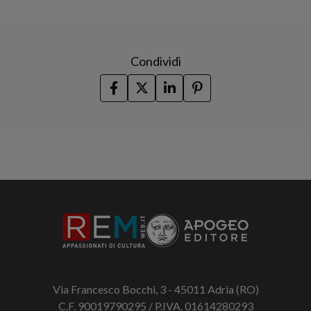
Condividi
Via Francesco Bocchi, 3 - 45011 Adria (RO)
C.F. 90019790295 / P.IVA. 01614280293