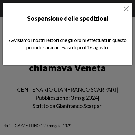
Sospensione delle spedizioni
Home
Notizie
CENTENARIO GIANFRANCO SCARPARI
Un'avventura che si chiamava Veneta
Avvisiamo i nostri lettori che gli ordini effettuati in questo
periodo saranno evasi dopo il 16 agosto.
Un'avventura che si
Leggi l'articolo
chiamava Veneta
CENTENARIO GIANFRANCO SCARPARI
|
Pubblicazione: 3 mag 2024
|
Scritto da
Gianfranco Scarpari
da “IL GAZZETTINO ” 29 maggio 1979