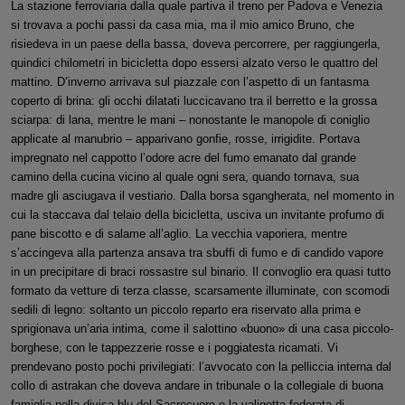
La stazione ferroviaria dalla quale partiva il treno per Padova e Venezia
si trovava a pochi passi da casa mia, ma il mio amico Bruno, che
risiedeva in un paese della bassa, doveva percorrere, per raggiungerla,
quindici chilometri in bicicletta dopo essersi alzato verso le quattro del
mattino. D’inverno arrivava sul piazzale con l’aspetto di un fantasma
coperto di brina: gli occhi dilatati luccicavano tra il berretto e la grossa
sciarpa: di lana, mentre le mani – nonostante le manopole di coniglio
applicate al manubrio – apparivano gonfie, rosse, irrigidite. Portava
impregnato nel cappotto l’odore acre del fumo emanato dal grande
camino della cucina vicino al quale ogni sera, quando tornava, sua
madre gli asciugava il vestiario. Dalla borsa sgangherata, nel momento in
cui la staccava dal telaio della bicicletta, usciva un invitante profumo di
pane biscotto e di salame all’aglio. La vecchia vaporiera, mentre
s’accingeva alla partenza ansava tra sbuffi di fumo e di candido vapore
in un precipitare di braci rossastre sul binario. Il convoglio era quasi tutto
formato da vetture di terza classe, scarsamente illuminate, con scomodi
sedili di legno: soltanto un piccolo reparto era riservato alla prima e
sprigionava un’aria intima, come il salottino «buono» di una casa piccolo-
borghese, con le tappezzerie rosse e i poggiatesta ricamati. Vi
prendevano posto pochi privilegiati: l’avvocato con la pelliccia interna dal
collo di astrakan che doveva andare in tribunale o la collegiale di buona
famiglia nella divisa blu del Sacrocuore e la valigetta foderata di