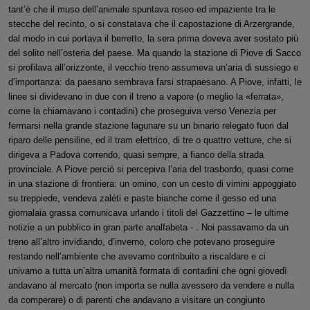
tant’è che il muso dell’animale spuntava roseo ed impaziente tra le
stecche del recinto, o si constatava che il capostazione di Arzergrande,
dal modo in cui portava il berretto, la sera prima doveva aver sostato più
del solito nell’osteria del paese. Ma quando la stazione di Piove di Sacco
si profilava all’orizzonte, il vecchio treno assumeva un’aria di sussiego e
d’importanza: da paesano sembrava farsi strapaesano. A Piove, infatti, le
linee si dividevano in due con il treno a vapore (o meglio la «ferrata»,
come la chiamavano i contadini) che proseguiva verso Venezia per
fermarsi nella grande stazione lagunare su un binario relegato fuori dal
riparo delle pensiline, ed il tram elettrico, di tre o quattro vetture, che si
dirigeva a Padova correndo, quasi sempre, a fianco della strada
provinciale. A Piove perciò si percepiva l’aria del trasbordo, quasi come
in una stazione di frontiera: un omino, con un cesto di vimini appoggiato
su treppiede, vendeva zaléti e paste bianche come il gesso ed una
giornalaia grassa comunicava urlando i titoli del Gazzettino – le ultime
notizie a un pubblico in gran parte analfabeta - . Noi passavamo da un
treno all’altro invidiando, d’inverno, coloro che potevano proseguire
restando nell’ambiente che avevamo contribuito a riscaldare e ci
univamo a tutta un’altra umanità formata di contadini che ogni giovedì
andavano al mercato (non importa se nulla avessero da vendere e nulla
da comperare) o di parenti che andavano a visitare un congiunto