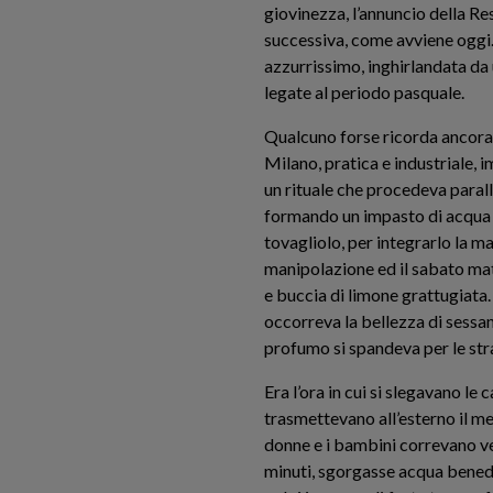
giovinezza, l’annuncio della R
successiva, come avviene oggi. 
azzurrissimo, inghirlandata da 
legate al periodo pasquale.
Qualcuno forse ricorda ancora l
Milano, pratica e industriale, 
un rituale che procedeva parall
formando un impasto di acqua tie
tovagliolo, per integrarlo la ma
manipolazione ed il sabato mat
e buccia di limone grattugiata.
occorreva la bellezza di sessan
profumo si spandeva per le strad
Era l’ora in cui si slegavano l
trasmettevano all’esterno il mes
donne e i bambini correvano ver
minuti, sgorgasse acqua benede