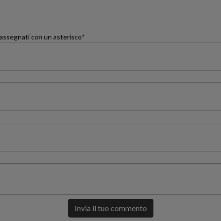
trassegnati con un asterisco
*
Invia il tuo commento