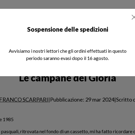
otizie
Libri
Rivista REM
Chi siamo
Sospensione delle spedizioni
Avvisiamo i nostri lettori che gli ordini effettuati in questo
periodo saranno evasi dopo il 16 agosto.
e campane del Gloria
Le campane del Gloria
FRANCO SCARPARI
|
Pubblicazione: 29 mar 2024
|
Scritto 
e 1985
pasquali, ritrovata nel fondo di un cassetto, mi ha fatto ricordare c