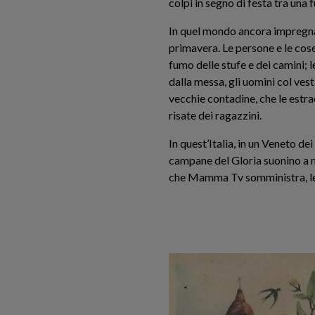
colpi in segno di festa tra una 
In quel mondo ancora impregnato
primavera. Le persone e le cose 
fumo delle stufe e dei camini; l
dalla messa, gli uomini col ves
vecchie contadine, che le estrae
risate dei ragazzini.
In quest’Italia, in un Veneto dei
campane del Gloria suonino a m
che Mamma Tv somministra, le 