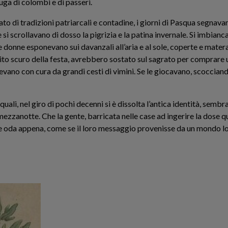
fuga di colombi e di passeri.
 di tradizioni patriarcali e contadine, i giorni di Pasqua segnavano
si scrollavano di dosso la pigrizia e la patina invernale. Si imbianc
e donne esponevano sui davanzali all’aria e al sole, coperte e materas
tito scuro della festa, avrebbero sostato sul sagrato per comprare 
vano con cura da grandi cesti di vimini. Se le giocavano, scocciandole
 quali, nel giro di pochi decenni si è dissolta l’antica identità, sembr
ezzanotte. Che la gente, barricata nelle case ad ingerire la dose q
oda appena, come se il loro messaggio provenisse da un mondo lo