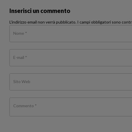
Inserisci un commento
L'indirizzo email non verrà pubblicato. I campi obbligatori sono con
Nome *
E-mail *
Sito Web
Commento *