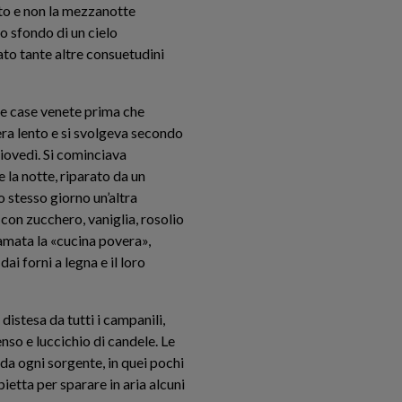
nto e non la mezzanotte
o sfondo di un cielo
ato tante altre consuetudini
le case venete prima che
era lento e si svolgeva secondo
giovedì. Si cominciava
e la notte, riparato da un
o stesso giorno un’altra
con zucchero, vaniglia, rosolio
iamata la «cucina povera»,
i forni a legna e il loro
istesa da tutti i campanili,
nso e luccichio di candele. Le
 da ogni sorgente, in quei pochi
etta per sparare in aria alcuni