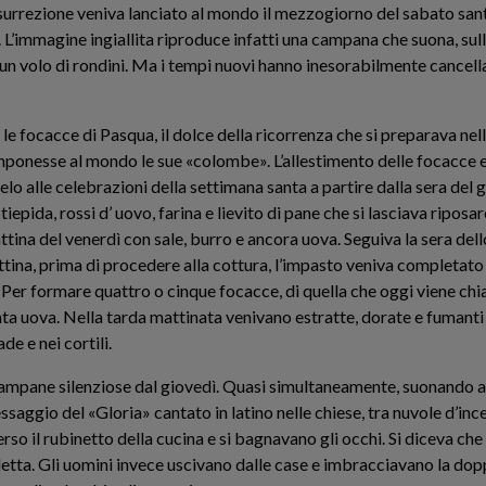
esurrezione veniva lanciato al mondo il mezzogiorno del sabato sa
L’immagine ingiallita riproduce infatti una campana che suona, sull
un volo di rondini. Ma i tempi nuovi hanno inesorabilmente cancell
e focacce di Pasqua, il dolce della ricorrenza che si preparava nel
imponesse al mondo le sue «colombe». L’allestimento delle focacce 
elo alle celebrazioni della settimana santa a partire dalla sera del 
pida, rossi d’ uovo, farina e lievito di pane che si lasciava riposar
ttina del venerdì con sale, burro e ancora uova. Seguiva la sera dell
tina, prima di procedere alla cottura, l’impasto veniva completato 
 Per formare quattro o cinque focacce, di quella che oggi viene ch
ta uova. Nella tarda mattinata venivano estratte, dorate e fumanti da
e e nei cortili.
e campane silenziose dal giovedì. Quasi simultaneamente, suonando a d
saggio del «Gloria» cantato in latino nelle chiese, tra nuvole d’ince
so il rubinetto della cucina e si bagnavano gli occhi. Si diceva che
tta. Gli uomini invece uscivano dalle case e imbracciavano la doppi