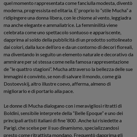
quel momento rappresentata come fanciulla modesta
,
divent
ò
moderna, progressista ed elitaria. E’ proprio lo “stile Mucha” a
ridipingere una donna libera, con le chiome al vento, leggiadra
ma anche elegante e ammaliatrice. La femminilità viene
celebrata come uno spettacolo sontuoso e appariscente,
dapprima al soldo della pubblicità di un prodotto sottolineato
dai colori,
dalla luce dell’oro e da un
contorno
di decori floreali,
ma
diventando
in seguito
un elemento naturale e decorativo da
ammirare per sé stessa come
ne
lla
famosa
rappresentazione
de
“
le quattro stagioni”
. Mucha attraverso la bellezza delle sue
immagini è convinto, se non di salvare il mondo,
come
già
Dostoevskij
, altro illustre coevo
, afferma
, almeno di
migliorarlo e di portarlo alla pace.
Le donne
di Mucha
dialogano con i meravigliosi ritratti di
Boldini, sensibile interprete della “Belle Epoque”
e uno dei
principali artisti italiani di fine ‘800 .
Anche lui risiedette a
Parigi
,
che scelse per il suo dinamismo
,
specializzandosi
presto
come ritrattista mondano.
Frequentò dapprima gli