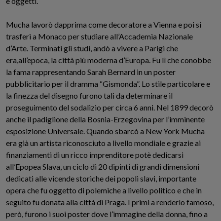
e oggetti
.
Mucha lavorò dapprima come decoratore a Vienna e poi si
trasferì a Monaco per studiare all’Accademia Nazionale
d’Arte. Terminati gli studi, andò a vivere a Parigi che
era,all’epoca, la città più moderna d’Europa. Fu lì che conobbe
la fama rappresentando Sarah Bernard in un poster
pubblicitario per il dramma “Gismonda”. Lo stile particolare e
la finezza del disegno furono tali da determinare il
proseguimento del sodalizio per circa 6 anni. Nel 1899 decorò
anche il padiglione della Bosnia-Erzegovina
per l’imminente
esposizione Universale. Quando sbarcò a New York Mucha
era già un artista riconosciuto a livello mondiale e grazie ai
finanziamenti di un ricco imprenditore potè dedicarsi
all’Epopea Slava, un
ciclo di 20 dipinti di grandi dimensioni
dedicati alle vicende storiche dei popoli slavi
, importante
opera che fu oggetto di polemiche
a livello
politico e che in
seguito
fu
donata alla città di Praga. I primi a renderlo famoso,
per
ò, furono i suoi poster dove l’immagine della donna
,
fino a