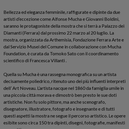
Bellezza ed eleganza femminile, raffigurate e dipinte da due
artisti d’eccezione come Alfonse Mucha e Giovanni Boldini,
saranno le protagoniste della mostra che si terrà a Palazzo dei
Diamanti (Ferrara) dal prossimo 22 marzo al 20 luglio. La
mostra, organizzata da Arthemisia, Fondazione Ferrara Arte e
dal Servizio Musei del Comune in collaborazione con Mucha
Foundation, è curata da Tom
ok
o
Sato con il coordinamento
scientifico di Francesca Villanti .
Quella su Mucha è una rassegna monografica su un artista
decisamente poliedrico, ritenuto uno dei più influenti interpreti
dell’ Art Noveau
. L’artista nacque nel 1860 da famiglia umile in
una piccola città morava
e dimostrò ben presto le sue doti
artistiche. Non fu solo pittore, ma anche scenografo,
disegnatore, illustratore, fotografo e insegnante e di tutti
questi aspetti la mostra ne segue il percorso artistico. Le opere
esibite
sono circa 150 tra dipinti, disegni, fotografie, manifesti