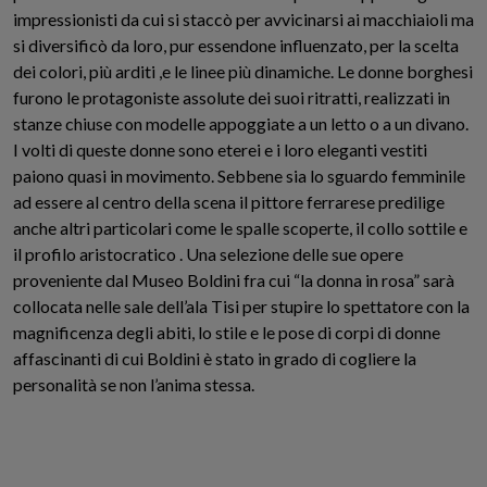
impressionisti da cui si staccò per avvicinarsi ai macchiaioli ma
si diversificò da loro
, pur essendone influenzato,
per la scelta
dei colori, più arditi
,
e le linee più dinamiche. Le donne borghesi
furono le protagoniste assolute dei suoi ritratti
,
realizzati in
stanze chiuse con modelle appoggiate a un letto
o
a un divano.
I volti di queste donne sono eterei e i loro eleganti vestiti
paiono
quasi
in movimento. Sebbene
sia lo sguardo femminile
ad essere al centro della scena il pittore ferrarese predilige
anche altri particolari come le spalle scoperte, il collo sottile e
il profilo aristocratico .
Una selezione delle sue opere
proveniente dal Museo Boldini
fra cui “la donna in rosa”
sarà
collocata nelle sale dell’ala Tisi per stupire lo spettatore con la
magnificenza degli abiti, lo stile e le pose di corpi di donne
affascinanti
di cui Boldini è stato in grado di cogliere la
personalità se non l’anima stessa.