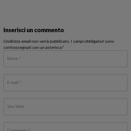
Inserisci un commento
L'indirizzo email non verrà pubblicato. I campi obbligatori sono
contrassegnati con un asterisco
*
Nome *
E-mail *
Sito Web
Commento *