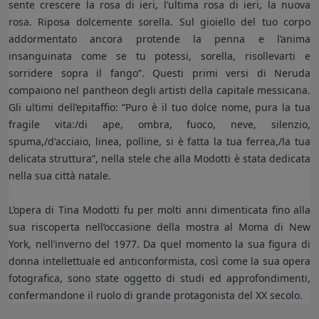
sente crescere la rosa di ieri, l’ultima rosa di ieri, la nuova
rosa. Riposa dolcemente sorella. Sul gioiello del tuo corpo
addormentato ancora protende la penna e l’anima
insanguinata come se tu potessi, sorella, risollevarti e
sorridere sopra il fango”. Questi primi versi di Neruda
compaiono nel pantheon degli artisti della capitale messicana.
Gli ultimi dell’epitaffio: “Puro è il tuo dolce nome, pura la tua
fragile vita:/di ape, ombra, fuoco, neve, silenzio,
spuma,/d'acciaio, linea, polline, si è fatta la tua ferrea,/la tua
delicata struttura”, nella stele che alla Modotti è stata dedicata
nella sua città natale.
L’opera di Tina Modotti fu per molti anni dimenticata fino alla
sua riscoperta nell’occasione della mostra al Moma di New
York, nell’inverno del 1977. Da quel momento la sua figura di
donna intellettuale ed anticonformista, così come la sua opera
fotografica, sono state oggetto di studi ed approfondimenti,
confermandone il ruolo di grande protagonista del XX secolo.