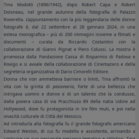
Tina Modotti (1896/1942), dopo Robert Capa e Robert
Doisneau, nel grande autunno della fotografia di Palazzo
Roverella. L’appuntamento con la più leggendaria delle donne
fotografe è, dal 22 settembre al 28 gennaio 2024, in una
estesa monografica – più di 200 immagini insieme a filmati e
documenti – curata da Riccardo Costantini con la
collaborazione di Gianni Pignat e Piero Colussi. La mostra è
promossa dalla Fondazione Cassa di Risparmio di Padova e
Rovigo e si avvale della collaborazione di Cinemazero e della
segreteria organizzativa di Dario Cimorelli Editore.
Donna che non ammetteva barriere o limiti, Tina affrontò la
vita con la grinta di
pasionaria
, forte di una bellezza che
intrigava uomini e donne e di un talento che la condusse,
dalla povera casa di via Pracchiuso 89 della natia Udine ad
Hollywood, dove fu protagonista in tre film muti, e poi nella
vivacità culturale di Città del Messico.
Ad introdurla alla fotografia fu il grande fotografo americano
Edward Weston, di cui fu modella e assistente, arrivando a
costruire un suo personale percorso tematico e stilistico. Tina