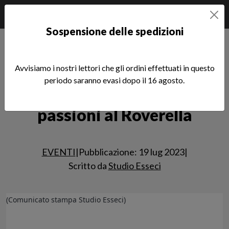
Sospensione delle spedizioni
Home
Notizie
EVENTI
Tina Modotti. Il fuoco delle passioni al Roverella
Avvisiamo i nostri lettori che gli ordini effettuati in questo
periodo saranno evasi dopo il 16 agosto.
Tina Modotti. Il fuoco delle
Leggi l'articolo
passioni al Roverella
EVENTI
|
Pubblicazione: 19 lug 2023
|
Scritto da
Studio Esseci
(Comunicato stampa Studio Esseci)