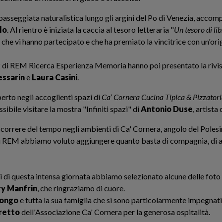
 passeggiata naturalistica lungo gli argini del Po di Venezia, acco
lo
. Al rientro è iniziata la caccia al tesoro letteraria "
Un tesoro di lib
che vi hanno partecipato e che ha premiato la vincitrice con un'ori
.32 di REM Ricerca Esperienza Memoria hanno poi presentato la rivis
essarin
e
Laura Casini
.
perto negli accoglienti spazi di
Ca’ Cornera Cucina Tipica & Pizzator
ssibile visitare la mostra "Infiniti spazi" di
Antonio Duse
, artista
orrere del tempo negli ambienti di Ca' Cornera, angolo del Polesin
 di REM abbiamo voluto aggiungere quanto basta di compagnia, di a
 di questa intensa giornata abbiamo selezionato alcune delle foto 
ry Manfrin
, che ringraziamo di cuore.
ongo
e tutta la sua famiglia che si sono particolarmente impegnati 
retto
dell'Associazione Ca' Cornera per la generosa ospitalità.