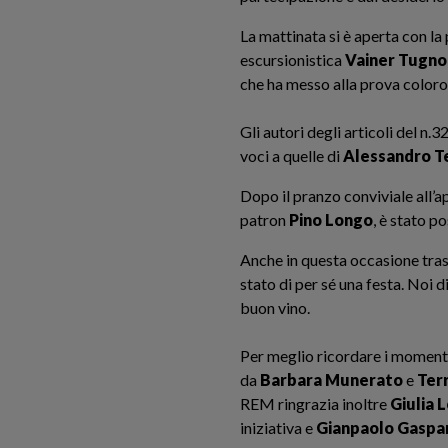
La mattinata si è aperta con la
escursionistica
Vainer Tugno
che ha messo alla prova coloro 
Gli autori degli articoli del n
voci a quelle di
Alessandro T
Dopo il pranzo conviviale all’a
patron
Pino Longo
, è stato po
Anche in questa occasione trasc
stato di per sé una festa. Noi
buon vino.
Per meglio ricordare i momenti
da
Barbara Munerato
e
Ter
REM ringrazia inoltre
Giulia
L
iniziativa e
Gianpaolo Gaspa