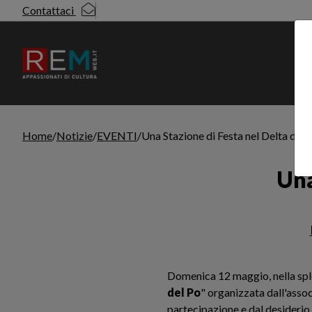
Contattaci
N
Home
Notizie
EVENTI
Una Stazione di Festa nel Delta del 
Una
Leggi l'articolo
Domenica 12 maggio, nella spl
del Po
" organizzata dall'asso
partecipazione e dal desiderio 