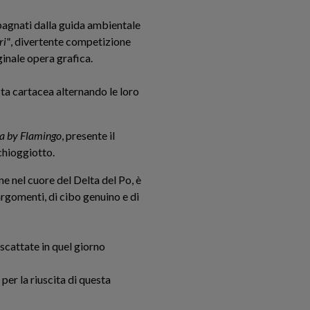
mpagnati dalla guida ambientale
ri"
, divertente competizione
ginale opera grafica.
ta cartacea alternando le loro
ia by Flamingo
, presente il
 chioggiotto.
e nel cuore del Delta del Po, è
rgomenti, di cibo genuino e di
scattate in quel giorno
per la riuscita di questa