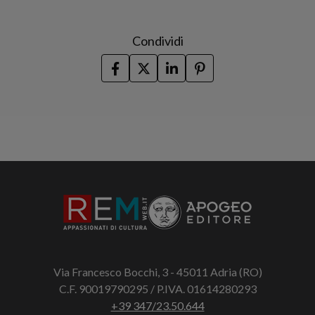
Condividi
Via Francesco Bocchi, 3 - 45011 Adria (RO)
C.F. 90019790295 / P.IVA. 01614280293
+39 347/23.50.644