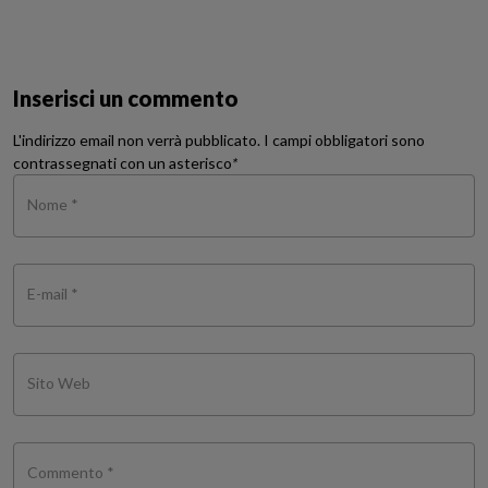
Inserisci un commento
L'indirizzo email non verrà pubblicato. I campi obbligatori sono
contrassegnati con un asterisco
*
Nome *
E-mail *
Sito Web
Commento *