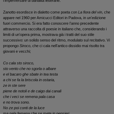
l'imperversare di banalità letterarie.
Zanotto esordisce in dialetto come poeta con 
La fiora del vin
, che 
appare nel 1960 per Amicucci Editori in Padova, in un'edizione 
fuori commercio. Si era fatto conoscere l'anno precedente 
attraverso una raccolta di poesie in italiano che, considerando i 
limiti di un'opera prima, mostrava già i tratti del suo stile 
successivo: un solido senso del ritmo, modulato sul recitativo. Vi 
propongo 
Siroco
, che ci cala nell'antico dissidio mai risolto tra 
giovani e vecchi;
Co cala sto siroco,
sto vento che no sgorla o albare
e el bacaro ghe sbate in tea testa 
a chi se fa la briscola in ostaria,
ze in ste sere
piene de notoli e de caigo dai canali
che i veci se remena pala casa
e no trova sono.
No ze poi conti de la luce
ma pala femena che se mete in pensieri 