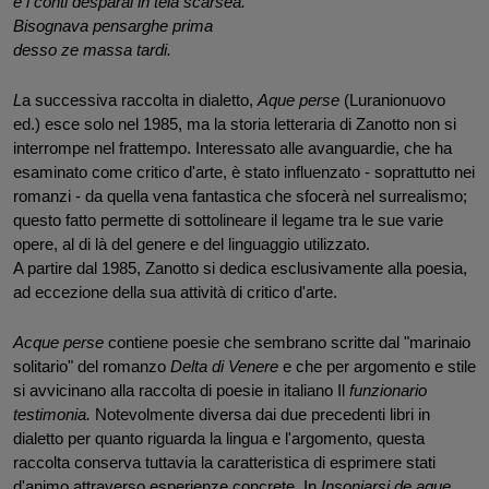
e i conti desparai in tela scarsea.
Bisognava pensarghe prima
desso ze massa tardi.
L
a successiva raccolta in dialetto, 
Aque
perse 
(Luranionuovo 
ed.) esce solo nel 1985, ma la storia letteraria di Zanotto non si 
interrompe nel frattempo. Interessato alle avanguardie, che ha 
esaminato come critico d'arte, è stato influenzato - soprattutto nei 
romanzi - da quella vena fantastica che sfocerà nel surrealismo; 
questo fatto permette di sottolineare il legame tra le sue varie 
opere, al di là del genere e del linguaggio utilizzato.
A partire dal 1985, Zanotto si dedica esclusivamente alla poesia, 
ad eccezione della sua attività di critico d'arte.
Acque perse
 contiene poesie che sembrano scritte dal "marinaio 
solitario" del romanzo 
Delta di Venere
 e che per argomento e stile 
si avvicinano alla raccolta di poesie in italiano Il
 funzionario 
testimonia.
 Notevolmente diversa dai due precedenti libri in 
dialetto per quanto riguarda la lingua e l'argomento, questa 
raccolta conserva tuttavia la caratteristica di esprimere stati 
d'animo attraverso esperienze concrete. In 
Insoniarsi de aque
, 