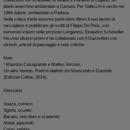
coedizione tra Scheiwiller di Milano e Pantarei di Lugano, un 
diario anarchino ambientato a Carrara. Per Vallecchi è uscito nel 
1984 
Adone
, ambientato a Padova. 
Nella critica d'arte assume particolare rilievo il suo lavoro di 
raccogliere e pubblicare gli scritti di Filippo De Pisis, con 
numerosi volumi nelle preziose Longanesi, Einaudi e Scheiwiller. 
Ha vinto diversi premi e ha collaborato con 
Il Gazzettino 
con 
elzeviri, articoli di paesaggio e note critiche.
Note
¹ Maurizio Casagrande e Matteo Vercesi,
Un altro Veneto. Poeti in dialetto tra Novecento e Duemila 
(Edizioni Cofine, 2014).
Glossario 
Soaza
, cornice;
Sgorla, 
scuote;
Bacaro, 
vino duro o scadente;
Notoli, 
pipistrelli;
Caigo, 
nebbia;