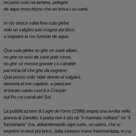
mi porto solo na tartana, pelegrin 
de aque meschizze che no trova i so santi.
In sto siroco salta fora sula gleba
solo un salgàro tuto magnà dai bissi 
a segnare la me funsion de aqua.
Qua sula gleba no ghe xe santi albari,
no ghe xe ossi de santi pale ciese,
no ghe xe messe grande co candele
pai miracoli che ghe da vegnere.
Qua posso solo 'ndar drento el salgàro,
deventà el me capitelo, a pianzare
el tosato santo cascà a Crespin 
sul Po coi cavali del Sol.
La pubblicazione di 
Loghi de l'òmo
 (1988) segna una svolta nella 
poesia di Zanotto; il poeta non è più né "il marinaio solitario" né "il 
funzionario" ma, abbandonando ogni ruolo, un uomo, che si 
esprime in testi più brevi, dalla sintassi meno frammentata, in cui 