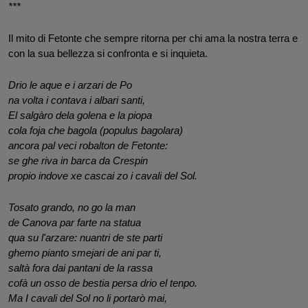
***
Il mito di Fetonte che sempre ritorna per chi ama la nostra terra e 
con la sua bellezza si confronta e si inquieta.
Drio le aque e i arzari de Po
na volta i contava i albari santi,
El salgàro dela golena e la piopa 
cola foja che bagola (populus bagolara)
ancora pal veci robalton de Fetonte:
se ghe riva in barca da Crespin 
propio indove xe cascai zo i cavali del Sol. 
Tosato grando, no go la man
de Canova par farte na statua 
qua su l'arzare: nuantri de ste parti
ghemo pianto smejari de ani par ti,
saltà fora dai pantani de la rassa
cofà un osso de bestia persa drio el tenpo.
Ma I cavali del Sol no li portarò mai,