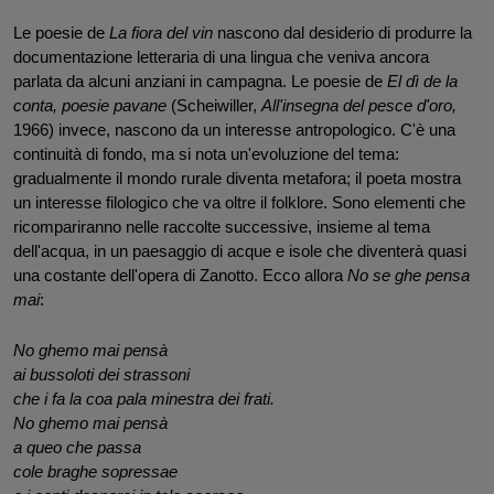
Le poesie de 
La fiora del vin
 nascono dal desiderio di produrre la 
documentazione letteraria di una lingua che veniva ancora 
parlata da alcuni anziani in campagna. Le poesie de 
El dì de la 
conta, poesie pavane 
(Scheiwiller, 
All'insegna del pesce d'oro, 
1966) invece, nascono da un interesse antropologico. C'è una 
continuità di fondo, ma si nota un'evoluzione del tema: 
gradualmente il mondo rurale diventa metafora; il poeta mostra 
un interesse filologico che va oltre il folklore. Sono elementi che 
ricompariranno nelle raccolte successive, insieme al tema 
dell'acqua, in un paesaggio di acque e isole che diventerà quasi 
una costante dell'opera di Zanotto. Ecco allora 
No se ghe pensa 
mai
:
No ghemo mai pensà 
ai bussoloti dei strassoni 
che i fa la coa pala minestra dei frati. 
No ghemo mai pensà 
a queo che passa
cole braghe sopressae 