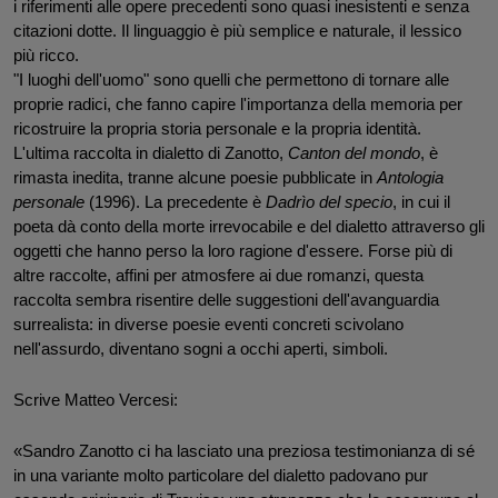
i riferimenti alle opere precedenti sono quasi inesistenti e senza 
citazioni dotte. Il linguaggio è più semplice e naturale, il lessico 
più ricco.
"I luoghi dell'uomo" sono quelli che permettono di tornare alle 
proprie radici, che fanno capire l'importanza della memoria per 
ricostruire la propria storia personale e la propria identità.
L'ultima raccolta in dialetto di Zanotto, 
Canton
del mondo
, è 
rimasta inedita, tranne alcune poesie pubblicate in 
Antologia 
personale
 (1996). La precedente è 
Dadrìo del specio
, in cui il 
poeta dà conto della morte irrevocabile e del dialetto attraverso gli 
oggetti che hanno perso la loro ragione d'essere. Forse più di 
altre raccolte, affini per atmosfere ai due romanzi, questa 
raccolta sembra risentire delle suggestioni dell'avanguardia 
surrealista: in diverse poesie eventi concreti scivolano 
nell'assurdo, diventano sogni a occhi aperti, simboli.
Scrive Matteo Vercesi:
«Sandro Zanotto ci ha lasciato una preziosa testimonianza di sé 
in una variante molto particolare del dialetto padovano pur 