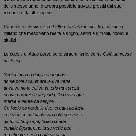
dello stesso anno, è ancora possibile trovare prestiti dai suoi 
romanzi e da altre opere.
L'anno successivo esce 
Lettere dall'argine
sinistro
, poesie in 
italiano che mescolano realtà e sogno, segni e simboli, ricordi e 
giudizi
Le poesie di 
Aque perse
 sono straordinarie, come 
Cofà un pesse 
dai fondi
:
Sentai tacà na ribolla da tendare 
no se pole scalumare le rive verte
anca se no te voi se va drio na carezà 
sensa cormei da segnarla. Drio ste aque
marse e ferme da senpre. 
Co l'ocio no varda le rive, el cata na facia 
che vien su dal pantasso cofà un pesse
da fondi (ergo age, fallaci timide
confide figurae): no la se vede ben 
ma ghe xe, svelta cofà na scaja 