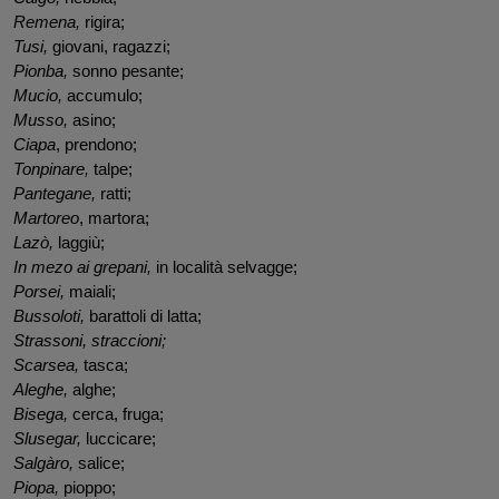
Remena, 
rigira;
Tusi, 
giovani, ragazzi;
Pionba, 
sonno pesante;
Mucio, 
accumulo;
Musso, 
asino;
Ciapa
, prendono;
Tonpinare, 
talpe;
Pantegane, 
ratti;
Martoreo
, martora;
Lazò, 
laggiù;
In mezo ai grepani, 
in località selvagge;
Porsei, 
maiali;
Bussoloti, 
barattoli di latta;
Strassoni, straccioni;
Scarsea, 
tasca;
Aleghe, 
alghe;
Bisega, 
cerca, fruga;
Slusegar, 
luccicare;
Salgàro, 
salice;
Piopa, 
pioppo;