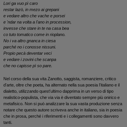
Lori ga vuo pì caro
restar lazò, in mezo ai grepani 
e vedare altro che vache e porsei 
e 'ndar na volta a l'ano in procession,
invesse che stare in te na casa bea
co tuto tomatico come in rioplano.
No i va altro gnanca in ciesa 
parché no i conosse nissuni. 
Propio pecà deventar veci
e vedare i zovini che scanpa 
che no capisse pì so pare.
Nel corso della sua vita Zanotto, saggista, romanziere, critico 
d'arte, oltre che poeta, ha alternato nella sua poesia l'italiano e il 
dialetto, utilizzando quest'ultimo dapprima in un verso di tipo 
realistico-populista, che via via è diventato sempre più onirico e 
metafisico. Non si può analizzare la sua vasta produzione senza 
notare che questo autore scriveva anche in italiano, sia in poesia 
che in prosa, perché i riferimenti e i collegamenti sono davvero 
tanti.