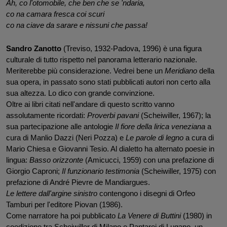
Ah, co l'otomobile, che ben che se 'ndaria,
co na camara fresca coi scuri 
co na ciave da sarare e nissuni che passa!
Sandro Zanotto 
(Treviso, 1932-Padova, 1996) è una figura 
culturale di tutto rispetto nel panorama letterario nazionale. 
Meriterebbe più considerazione. Vedrei bene un 
Meridiano
 della 
sua opera, in passato sono stati pubblicati autori non certo alla 
sua altezza. Lo dico con grande convinzione. 
Oltre ai libri citati nell'andare di questo scritto vanno 
assolutamente ricordati: 
Proverbi pavani 
(Scheiwiller, 1967); la 
sua partecipazione alle antologie 
Il fiore della lirica veneziana 
a 
cura di Manlio Dazzi (Neri Pozza) e 
Le parole di legno 
a cura di 
Mario Chiesa e Giovanni Tesio. Al dialetto ha alternato poesie in 
lingua: 
Basso orizzonte 
(Amicucci, 1959) con una prefazione di 
Giorgio Caproni; 
Il funzionario testimonia 
(Scheiwiller, 1975) con 
prefazione di André Pievre de Mandiargues. 
Le lettere dall'argine sinistro 
contengono i disegni di Orfeo 
Tamburi per l'editore Piovan (1986).
Come narratore ha poi pubblicato 
La Venere di Buttini
 (1980) in 