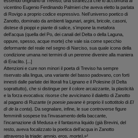
essendo originario di Treviso; una stranezza che lo accomuna al 
vicentino Eugenio Ferdinando Palmieri che aveva eletto la parlata 
di Rovigo a proprio codice espressivo. Nell'universo poetico di 
Zanotto, dominato da ambienti lagunari, argini, bricole, casoni, 
distese di pioppi e piante di salice, s'impone la metafora 
dell'acqua (quella del Po, dei canali del Delta o della Laguna, 
oppure, spesso, acque morte) che vale sia come specchio 
deformante del reale nel segno di Narciso, sua quale icona della 
condizione umana nei termini di un perenne divenire alla maniera 
di Eraclito. [...]
Attenzioni e cure non minori il poeta di Treviso ha sempre 
riservato alla lingua, una variante del basso padovano, con forti 
innesti dalle parlate dei litorali fra Lignano e il Polesine (il Delta 
soprattutto), che si distingue per il colore arcaizzante, la plasticità 
e la forza evocativa: risorse che avvicinano il dialetto di Zanotto 
al pagano di Ruzante (e 
poesie pavane 
è proprio il sottotitolo di 
El 
dì de la conta
). Da segnalare, infine, le sue controverse figure 
femminili sospese tra l'invasamento della baccante, 
l'incarnazione di Medusa e il fantasma liquido (già Brevini, del 
resto, aveva focalizzato la poetica dell'acqua in Zanotto 
attraverso la triade: 
amnio, eros, morte).»¹