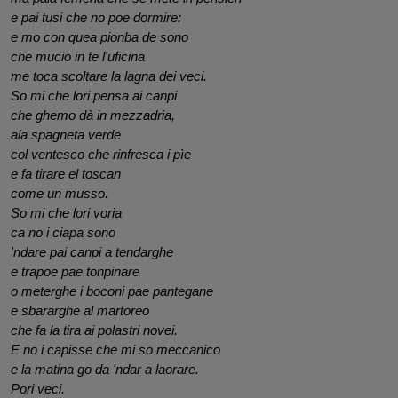
e pai tusi che no poe dormire:
e mo con quea pionba de sono
che mucio in te l'uficina 
me toca scoltare la lagna dei veci.
So mi che lori pensa ai canpi 
che ghemo dà in mezzadria,
ala spagneta verde 
col ventesco che rinfresca i pìe
e fa tirare el toscan 
come un musso.
So mi che lori voria 
ca no i ciapa sono
'ndare pai canpi a tendarghe 
e trapoe pae tonpinare 
o meterghe i boconi pae pantegane 
e sbararghe al martoreo 
che fa la tira ai polastri novei. 
E no i capisse che mi so meccanico
e la matina go da 'ndar a laorare. 
Pori veci.