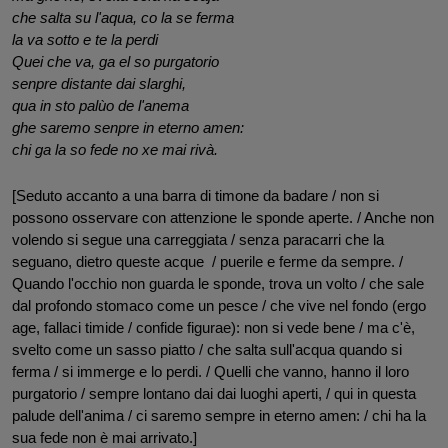
che salta su l'aqua, co la se ferma
la va sotto e te la perdi
Quei che va, ga el so purgatorio 
senpre distante dai slarghi,
qua in sto palùo de l'anema 
ghe saremo senpre in eterno amen:
chi ga la so fede no xe mai rivà.
[Seduto accanto a una barra di timone da badare / non si 
possono osservare con attenzione le sponde aperte. / Anche non 
volendo si segue una carreggiata / senza paracarri che la 
seguano, dietro queste acque  / puerile e ferme da sempre. / 
Quando l'occhio non guarda le sponde, trova un volto / che sale 
dal profondo stomaco come un pesce / che vive nel fondo (ergo 
age, fallaci timide / confide figurae): non si vede bene / ma c'è, 
svelto come un sasso piatto / che salta sull'acqua quando si 
ferma / si immerge e lo perdi. / Quelli che vanno, hanno il loro 
purgatorio / sempre lontano dai dai luoghi aperti, / qui in questa 
palude dell'anima / ci saremo sempre in eterno amen: / chi ha la 
sua fede non è mai arrivato.]