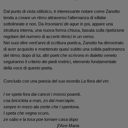
Dal punto di vista stilistico, è interessante notare come Zanotto 
tenda a creare un ritmo attraverso l'alternanza di sillabe 
sottolineate e non. Da 
Insoniarsi de aque
 in poi, appare una 
struttura interna, una nuova forma chiusa, basata sulla ripetizione 
regolare del numero di accenti ritmici in un verso.
Nei suoi oltre vent'anni di scrittura poetica, Zanotto ha dimostrato 
di aver acquisito e mantenuto quasi subito una solida padronanza 
del ritmo; dopo di lui, altri poeti che scrivono in dialetto veneto 
seguiranno il criterio dei piedi metrici, elemento fondamentale 
della voce di questo poeta.
Concludo con una poesia del suo esordio 
La fiora del vin
:
I se speta fora dai cancei i morosi poareti,
coa bricicleta a man, zo dal marciapìe,
senpre in mezo ala zente che i spentona. 
I speta che vegna scuro,
ze sabo e la tosa poe tornare casa dopo
                                               [l'Ave Maria 