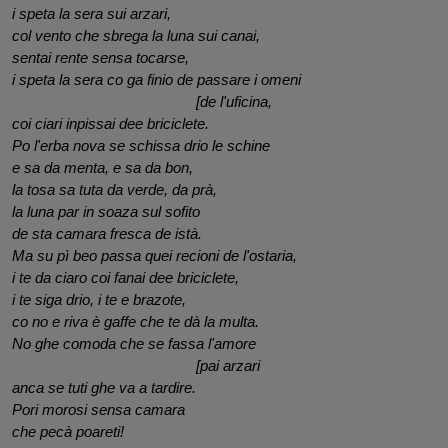
i speta la sera sui arzari,
col vento che sbrega la luna sui canai,
sentai rente sensa tocarse, 
i speta la sera co ga finio de passare i omeni 
                                              [de l'uficina,
coi ciari inpissai dee briciclete. 
Po l'erba nova se schissa drio le schine 
e sa da menta, e sa da bon, 
la tosa sa tuta da verde, da prà,
la luna par in soaza sul sofito 
de sta camara fresca de istà.
Ma su pì beo passa quei recioni de l'ostaria,
i te da ciaro coi fanai dee briciclete,
i te siga drio, i te e brazote,
co no e riva è gaffe che te dà la multa. 
No ghe comoda che se fassa l'amore
                                              [pai arzari
anca se tuti ghe va a tardire. 
Pori morosi sensa camara 
che pecà poareti!