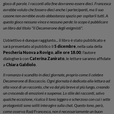
gioco di parole. I racconti alla fine dovranno essere dieci. Francesca
avrebbe voluto che fossero dieci anche i partecipanti, ma il suo
casone non avrebbe avuto abbastanza spazio per ospitarli tutti. A
questo gioco nessuno vince e nessuno perde: lo scopo è pubblicare
un libro dal titolo "Il Decamerone degli enigmisti".
L'obiettivo è dunque raggiunto... il libro è stato pubblicato e
sarà presentato al pubblico il
5 dicembre
, nella sala della
Pescheria Nuova a Rovigo
,
alle ore 18.00
; l'autore
dialogherà con
Caterina Zanirato
, le letture saranno affidate
a
Chiara Galdiolo
.
Il romanzo è scandito in dieci giornate, proprio come il celebre
Decamerone di Boccaccio. Ogni giornata è dedicata alla lettura ad
alta voce di un racconto, che va dal più breve al più lungo, creando
un crescendo di emozioni e suspense. Lo stile dei racconti, salvo
qualche eccezione, ricalca il tono leggero e scherzoso con cui i sette
protagonisti sono soliti interagire sulla chat. Questo tono, però,
come osserva Rad/Francesca, non è necessariamente un buon