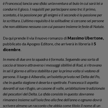
è Francesca) lancia una sfida: un'avventura al buio in cui sarà lei a
condurre il gioco. I requisiti per partecipare sono tre: il primo,
scontato, è la passione per gli enigmi e il secondo è la passione per
la scrittura. L'ultimo requisito è la solitudine: si cercano sei persone
che non abbiano nessuno con cui passare insieme le feste di Natale.
Da qui prende il via il nuovo romanzo di
Massimo Ubertone,
pubblicato da Apogeo Editore, che arriverà in libreria il
5
dicembre
.
In meno di due ore la squadra è formata. Seguendo una sorta di
caccia al tesoro attraverso i messaggi sibillini di Rad, si ritrovano
in sei il giorno e all'ora stabilita e per la prima volta si vedono di
persona. Il luogo è Albarella, un'isoletta privata nel Delta del Po,
che in quella stagione è deserta e spettrale. Francesca li aspetta
davanti al suo rifugio, un casone di valle, un'abitazione tradizionale
dei pescatori del Delta. La sfida consiste in questo: dovranno
rimanere insieme sull'isola fino alla fine dell'anno e ognuno dovrà
scrivere almeno un racconto che abbia come titolo il nome di un