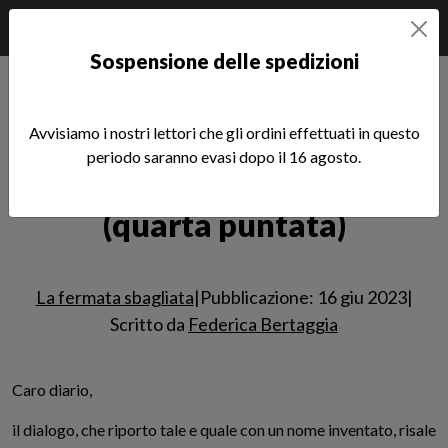
Sospensione delle spedizioni
Home
Notizie
SCRITTURE
La fermata sbagliata
La fermata sbagliata (quarta puntata)
Avvisiamo i nostri lettori che gli ordini effettuati in questo
periodo saranno evasi dopo il 16 agosto.
La fermata sbagliata
Leggi l'articolo
(quarta puntata)
La fermata sbagliata
|
Pubblicazione: 16 giu 2023
|
Scritto da
Federica Bertaggia
Caro diario,
il dialogo, che riporto tale e quale con un nome inventato, risale