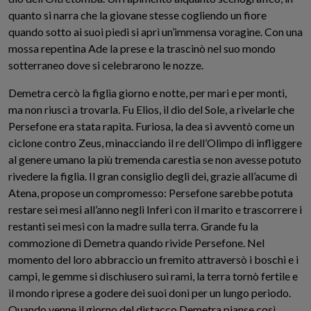
quanto si narra che la giovane stesse cogliendo un fiore
quando sotto ai suoi piedi si aprì un’immensa voragine. Con una
mossa repentina Ade la prese e la trascinò nel suo mondo
sotterraneo dove si celebrarono le nozze.
Demetra cercò la figlia giorno e notte, per mari e per monti,
ma non riuscì a trovarla. Fu Elios, il dio del Sole, a rivelarle che
Persefone era stata rapita. Furiosa, la dea si avventò come un
ciclone contro Zeus, minacciando il re dell’Olimpo di infliggere
al genere umano la più tremenda carestia se non avesse potuto
rivedere la figlia. Il gran consiglio degli dei, grazie all’acume di
Atena, propose un compromesso: Persefone sarebbe potuta
restare sei mesi all’anno negli Inferi con il marito e trascorrere i
restanti sei mesi con la madre sulla terra. Grande fu la
commozione di Demetra quando rivide Persefone. Nel
momento del loro abbraccio un fremito attraversò i boschi e i
campi, le gemme si dischiusero sui rami, la terra tornò fertile e
il mondo riprese a godere dei suoi doni per un lungo periodo.
Quando venne il giorno del distacco Demetra pianse così