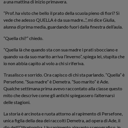
a una mattina di inizio primavera.
“Prof. ha visto che bello il prato della scuola pieno di fiori? Si
vede che adesso QUELLA è da sua madre...”, mi dice Giulia,
alunna di prima media, guardando fuori dalla finestra dell’aula.
“Quella chi?” chiedo.
“Quella là che quando sta con sua madre i prati sbocciano e
quando va da suo marito arriva l’inverno”, spiega lei, stupita che
io non abbia capito al volo a chi si riferiva.
Trasalisco e sorrido. Ora capisco di chi sta parlando. “Quella” è
Persefone. “Sua madre” è Demetra. “Suo marito” è Ade.
Qualche settimana prima avevo raccontato alla classe questo
mito che descrive come gli antichi spiegassero l’alternarsi
delle stagioni.
La storia è arcinota e ruota attorno al rapimento di Persefone,
unica figlia della dea dei raccolti Demetra, ad opera di Ade, il
dio dell’Oltretomba. Un rapimento alquanto scenografico, in