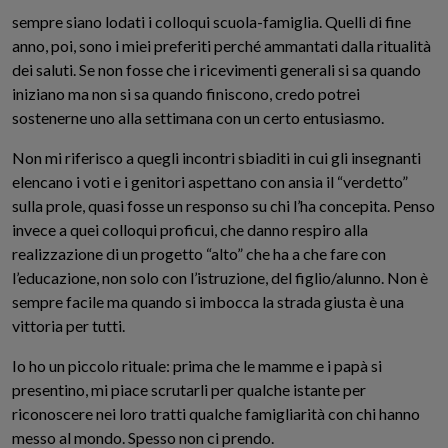
sempre siano lodati i colloqui scuola-famiglia. Quelli di fine
anno, poi, sono i miei preferiti perché ammantati dalla ritualità
dei saluti. Se non fosse che i ricevimenti generali si sa quando
iniziano ma non si sa quando finiscono, credo potrei
sostenerne uno alla settimana con un certo entusiasmo.
Non mi riferisco a quegli incontri sbiaditi in cui gli insegnanti
elencano i voti e i genitori aspettano con ansia il “verdetto”
sulla prole, quasi fosse un responso su chi l’ha concepita. Penso
invece a quei colloqui proficui, che danno respiro alla
realizzazione di un progetto “alto” che ha a che fare con
l’educazione, non solo con l’istruzione, del figlio/alunno. Non è
sempre facile ma quando si imbocca la strada giusta è una
vittoria per tutti.
Io ho un piccolo rituale: prima che le mamme e i papà si
presentino, mi piace scrutarli per qualche istante per
riconoscere nei loro tratti qualche famigliarità con chi hanno
messo al mondo. Spesso non ci prendo.