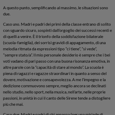
A questo punto, semplificando al massimo, le situazioni sono
due.
Caso uno. Madri e padri dei primi della classe entrano di solito
con sguardo sicuro, sospinti dall’orgoglio dei successi recenti e
di quelli a venire. È il trionfo della soddisfazione bilaterale
(scuola-famiglia), dei sorrisi gravidi di appagamento, di una
melodia ritmata da espressioni tipo “ci tiene”, “si vede”,
“sempre stato/a”. Il mio personale desiderio è sempre che i bei
voti vadano di pari passo con una buona risonanza emotiva, in
altre parole con la “capacità di stare al mondo”. La scuola è
piena di ragazzi e ragazze straordinari in quanto a senso del
dovere, motivazione e consapevolezza. A me l’impegno e la
dedizione commuovono sempre, meglio ancora se declinati
nello studio, nello sport, nella musica, nell’arte, nelle proprie
passioni, in un’età in cui il canto delle Sirene tende a distogliere
più che mai.
Caso due. Madri e padri di chi annaspa (per una miriade di