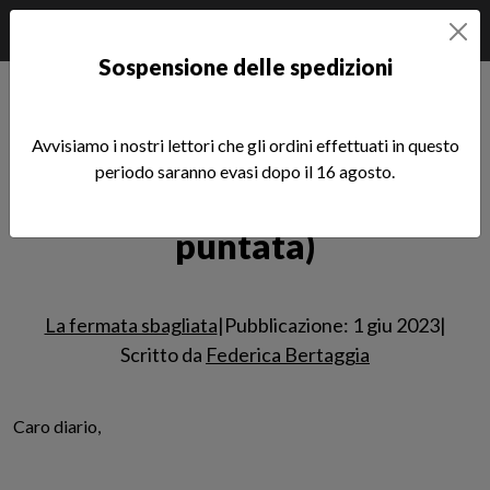
Sospensione delle spedizioni
Home
Notizie
SCRITTURE
La fermata sbagliata
La fermata sbagliata (terza puntata)
Avvisiamo i nostri lettori che gli ordini effettuati in questo
periodo saranno evasi dopo il 16 agosto.
La fermata sbagliata (terza
Leggi l'articolo
puntata)
La fermata sbagliata
|
Pubblicazione: 1 giu 2023
|
Scritto da
Federica Bertaggia
Caro diario,