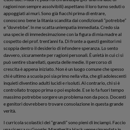
ragioni non sempre assolvibili) aspettano il loro turno seduti o
appoggiati ai muri. Sono già fiacchi prima di entrare,
conoscono bene la litania scandita dai condizionali “potrebbe”
e “dovrebbe”. In me scatta un’empatia immediata. Credo sia
una specie di immedesimazione con la figura di mia madre al
cospetto dei prof. trent’anni fa. Di fronte a questi genitori mi
scoppia dentro il desiderio di infondere speranza. Lo sento
davvero, sicuramente per ragioni personali. È un’età in cui ci si
può sentire sbarellati, questa delle medie. Il percorso di
crescita è appena iniziato. Non è un luogo comune che spesso
chi è ultimo a scuola poi sia primo nella vita, che gli adolescenti
inquieti diventino adulti lucidi e risoluti. Al contrario, chi si è
controllato troppo prima o poi esplode. E se lo fa fuori tempo
massimo potrebbe sorgere un problema non da poco. Docenti
e genitori dovrebbero trovare consolazione in questa grande
verità.
I curricola scolastici dei “grandi” sono pieni di inciampi. Faccio
una ricerca su Google: Margherita Hack venne rimandata in