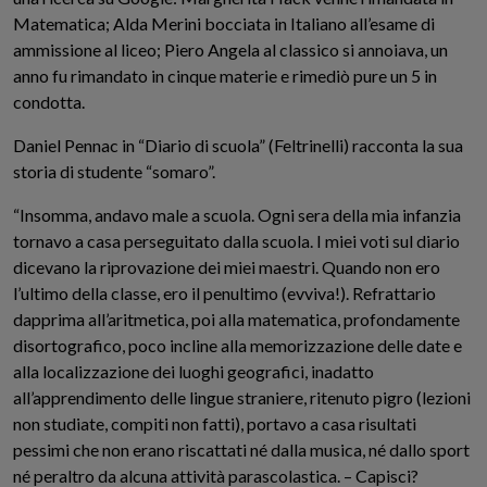
Matematica; Alda Merini bocciata in Italiano all’esame di
ammissione al liceo; Piero Angela al classico si annoiava, un
anno fu rimandato in cinque materie e rimediò pure un 5 in
condotta.
Daniel Pennac in “Diario di scuola” (Feltrinelli) racconta la sua
storia di studente “somaro”.
“Insomma, andavo male a scuola. Ogni sera della mia infanzia
tornavo a casa perseguitato dalla scuola. I miei voti sul diario
dicevano la riprovazione dei miei maestri. Quando non ero
l’ultimo della classe, ero il penultimo (evviva!). Refrattario
dapprima all’aritmetica, poi alla matematica, profondamente
disortografico, poco incline alla memorizzazione delle date e
alla localizzazione dei luoghi geografici, inadatto
all’apprendimento delle lingue straniere, ritenuto pigro (lezioni
non studiate, compiti non fatti), portavo a casa risultati
pessimi che non erano riscattati né dalla musica, né dallo sport
né peraltro da alcuna attività parascolastica. – Capisci?