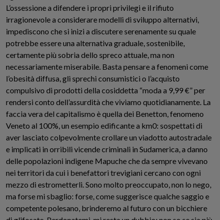
L’ossessione a difendere i propri privilegi e il rifiuto
irragionevole a considerare modelli di sviluppo alternativi,
impediscono che si inizi a discutere serenamente su quale
potrebbe essere una alternativa graduale, sostenibile,
certamente più sobria dello spreco attuale, ma non
necessariamente miserabile. Basta pensare a fenomeni come
l’obesità diffusa, gli sprechi consumistici o l’acquisto
compulsivo di prodotti della cosiddetta “moda a 9,99 €” per
rendersi conto dell’assurdità che viviamo quotidianamente. La
faccia vera del capitalismo è quella dei Benetton, fenomeno
Veneto al 100%, un esempio edificante a km0: sospettati di
aver lasciato colpevolmente crollare un viadotto autostradale
e implicati in orribili vicende criminali in Sudamerica, a danno
delle popolazioni indigene Mapuche che da sempre vivevano
nei territori da cui i benefattori trevigiani cercano con ogni
mezzo di estrometterli. Sono molto preoccupato, non lo nego,
ma forse mi sbaglio: forse, come suggerisce qualche saggio e
competente polesano, brinderemo al futuro con un bicchiere
di glifosate. Perdonatemi, mi resta un dubbio: non so se sia più