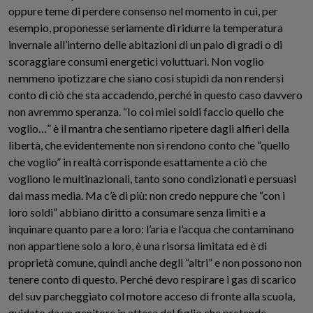
oppure teme di perdere consenso nel momento in cui, per
esempio, proponesse seriamente di ridurre la temperatura
invernale all’interno delle abitazioni di un paio di gradi o di
scoraggiare consumi energetici voluttuari. Non voglio
nemmeno ipotizzare che siano così stupidi da non rendersi
conto di ciò che sta accadendo, perché in questo caso davvero
non avremmo speranza. “Io coi miei soldi faccio quello che
voglio…” è il mantra che sentiamo ripetere dagli alfieri della
libertà, che evidentemente non si rendono conto che “quello
che voglio” in realtà corrisponde esattamente a ciò che
vogliono le multinazionali, tanto sono condizionati e persuasi
dai mass media. Ma c’è di più: non credo neppure che “con i
loro soldi” abbiano diritto a consumare senza limiti e a
inquinare quanto pare a loro: l’aria e l’acqua che contaminano
non appartiene solo a loro, è una risorsa limitata ed è di
proprietà comune, quindi anche degli “altri” e non possono non
tenere conto di questo. Perché devo respirare i gas di scarico
del suv parcheggiato col motore acceso di fronte alla scuola,
guidato da un genitore in attesa del figlio che pretende