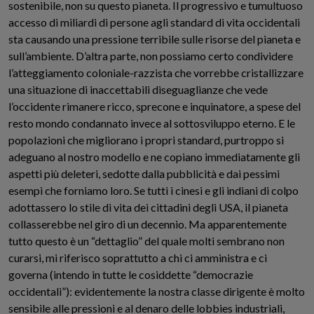
sostenibile, non su questo pianeta. Il progressivo e tumultuoso
accesso di miliardi di persone agli standard di vita occidentali
sta causando una pressione terribile sulle risorse del pianeta e
sull’ambiente. D’altra parte, non possiamo certo condividere
l’atteggiamento coloniale-razzista che vorrebbe cristallizzare
una situazione di inaccettabili diseguaglianze che vede
l’occidente rimanere ricco, sprecone e inquinatore, a spese del
resto mondo condannato invece al sottosviluppo eterno. E le
popolazioni che migliorano i propri standard, purtroppo si
adeguano al nostro modello e ne copiano immediatamente gli
aspetti più deleteri, sedotte dalla pubblicità e dai pessimi
esempi che forniamo loro. Se tutti i cinesi e gli indiani di colpo
adottassero lo stile di vita dei cittadini degli USA, il pianeta
collasserebbe nel giro di un decennio. Ma apparentemente
tutto questo è un “dettaglio” del quale molti sembrano non
curarsi, mi riferisco soprattutto a chi ci amministra e ci
governa (intendo in tutte le cosiddette “democrazie
occidentali”): evidentemente la nostra classe dirigente è molto
sensibile alle pressioni e al denaro delle lobbies industriali,