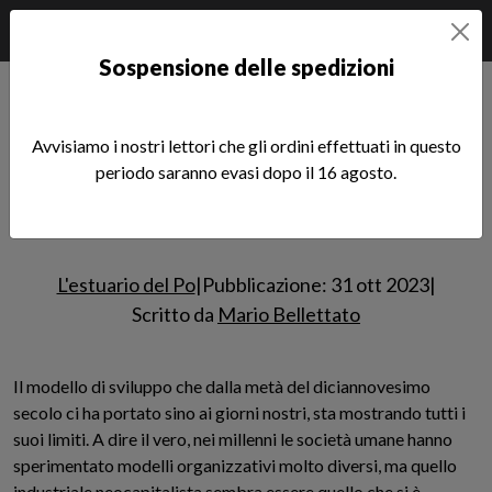
Sospensione delle spedizioni
Home
Notizie
SCRITTURE
L'estuario del Po
Il grande ricatto
Avvisiamo i nostri lettori che gli ordini effettuati in questo
periodo saranno evasi dopo il 16 agosto.
Il grande ricatto
Leggi l'articolo
L'estuario del Po
|
Pubblicazione: 31 ott 2023
|
Scritto da
Mario Bellettato
Il modello di sviluppo che dalla metà del diciannovesimo
secolo ci ha portato sino ai giorni nostri, sta mostrando tutti i
suoi limiti. A dire il vero, nei millenni le società umane hanno
sperimentato modelli organizzativi molto diversi, ma quello
industriale neocapitalista sembra essere quello che si è