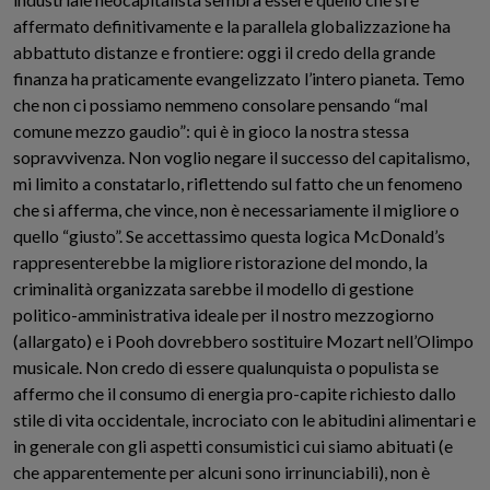
affermato definitivamente e la parallela globalizzazione ha
abbattuto distanze e frontiere: oggi il credo della grande
finanza ha praticamente evangelizzato l’intero pianeta. Temo
che non ci possiamo nemmeno consolare pensando “mal
comune mezzo gaudio”: qui è in gioco la nostra stessa
sopravvivenza. Non voglio negare il successo del capitalismo,
mi limito a constatarlo, riflettendo sul fatto che un fenomeno
che si afferma, che vince, non è necessariamente il migliore o
quello “giusto”. Se accettassimo questa logica McDonald’s
rappresenterebbe la migliore ristorazione del mondo, la
criminalità organizzata sarebbe il modello di gestione
politico-amministrativa ideale per il nostro mezzogiorno
(allargato) e i Pooh dovrebbero sostituire Mozart nell’Olimpo
musicale. Non credo di essere qualunquista o populista se
affermo che il consumo di energia pro-capite richiesto dallo
stile di vita occidentale, incrociato con le abitudini alimentari e
in generale con gli aspetti consumistici cui siamo abituati (e
che apparentemente per alcuni sono irrinunciabili), non è