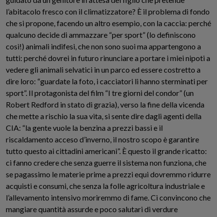
l’abitacolo fresco con il climatizzatore? È il problema di fondo
che si propone, facendo un altro esempio, con la caccia: perché
qualcuno decide di ammazzare “per sport” (lo definiscono
così!) animali indifesi, che non sono suoi ma appartengono a
tutti: perché dovrei in futuro rinunciare a portare i miei nipoti a
vedere gli animali selvatici in un parco ed essere costretto a
dire loro: “guardate la foto, i cacciatori li hanno sterminati per
sport”. Il protagonista del film “I tre giorni del condor” (un
Robert Redford in stato di grazia), verso la fine della vicenda
che mette a rischio la sua vita, si sente dire dagli agenti della
CIA: “la gente vuole la benzina a prezzi bassi e il
riscaldamento acceso d’inverno, il nostro scopo è garantire
tutto questo ai cittadini americani”. È questo il grande ricatto:
ci fanno credere che senza guerre il sistema non funziona, che
se pagassimo le materie prime a prezzi equi dovremmo ridurre
acquisti e consumi, che senza la folle agricoltura industriale e
l’allevamento intensivo moriremmo di fame. Ci convincono che
mangiare quantità assurde e poco salutari di verdure