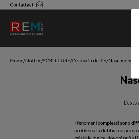
Contattaci
N
Home
Notizie
SCRITTURE
L'estuario del Po
Nascondono la 
Sottotitolo non presente: Nascondono 
Nasc
Leggi l'articolo
L'estu
I fenomeni complessi sono diffi
problema lo dobbiamo prima co
esiste la logica, dove si può af