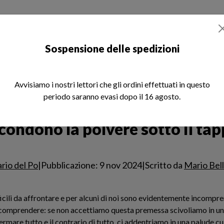
otizie
Libri
Rivista REM
Chi siamo
Sospensione delle spedizioni
Avvisiamo i nostri lettori che gli ordini effettuati in questo
periodo saranno evasi dopo il 16 agosto.
polvere sotto il tappeto
la polvere sotto il tappeto
ondono la polvere sotto il ta
ario del Po
|
Pubblicazione: 9 nov 2024
|
Scritto da
Mario Bel
cili da affrontare e per alcuni di noi sono evidentemente incompren
mprendere: se non accettiamo questa premessa scivoliamo in un 
fermare tutto e il contrario di tutto, ci addentriamo in una palude c