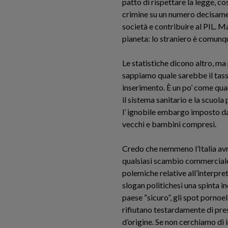
patto di rispettare la legge, 
crimine su un numero decisament
società e contribuire al PIL. Ma
pianeta: lo straniero è comunqu
Le statistiche dicono altro, ma 
sappiamo quale sarebbe il tasso
inserimento. È un po’ come quan
il sistema sanitario e la scuol
l’ ignobile embargo imposto dag
vecchi e bambini compresi.
Credo che nemmeno l’Italia av
qualsiasi scambio commerciale. 
polemiche relative all’interpr
slogan politichesi una spinta in
paese “sicuro”, gli spot pornoel
rifiutano testardamente di pre
d’origine. Se non cerchiamo di i