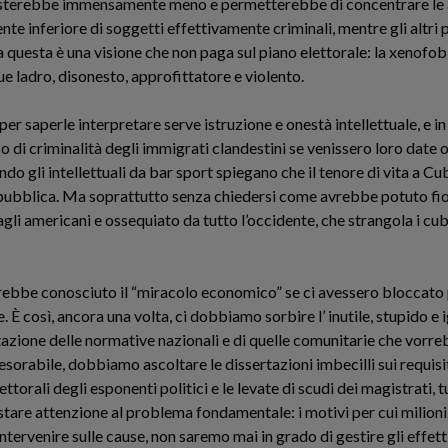
costerebbe immensamente meno e permetterebbe di concentrare le at
e inferiore di soggetti effettivamente criminali, mentre gli altri p
 questa è una visione che non paga sul piano elettorale: la xenofobia
e ladro, disonesto, approfittatore e violento.
per saperle interpretare serve istruzione e onestà intellettuale, e i
 di criminalità degli immigrati clandestini se venissero loro date 
do gli intellettuali da bar sport spiegano che il tenore di vita a Cu
a pubblica. Ma soprattutto senza chiedersi come avrebbe potuto fior
li americani e ossequiato da tutto l’occidente, che strangola i cub
rebbe conosciuto il “miracolo economico” se ci avessero bloccato
È così, ancora una volta, ci dobbiamo sorbire l’ inutile, stupido e 
etazione delle normative nazionali e di quelle comunitarie che vor
esorabile, dobbiamo ascoltare le dissertazioni imbecilli sui requisiti
ettorali degli esponenti politici e le levate di scudi dei magistrati,
stare attenzione al problema fondamentale: i motivi per cui milion
ntervenire sulle cause, non saremo mai in grado di gestire gli effetti: