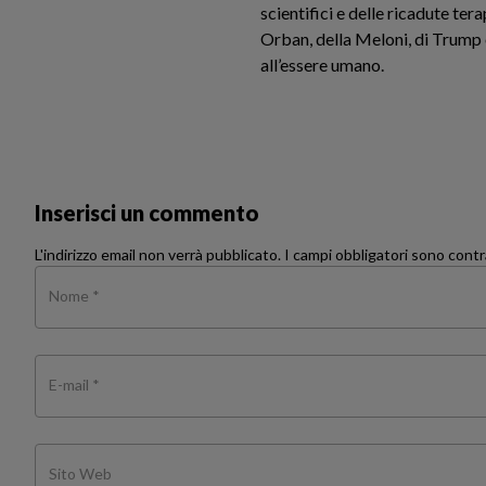
scientifici e delle ricadute t
Orban, della Meloni, di Trump 
all’essere umano.
Inserisci un commento
L'indirizzo email non verrà pubblicato. I campi obbligatori sono con
Nome *
E-mail *
Sito Web