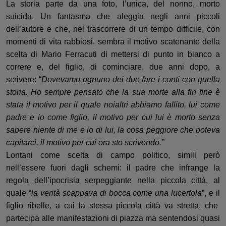
La storia parte da una foto, l’unica, del nonno
,
morto
suicida. Un fantasma che aleggia negli anni piccoli
dell’autore e che
,
nel trascorrere di un t
empo
difficile, con
momenti di vita
rabbiosi,
sembra il motivo scatenante della
scelta
di Mario Ferracuti di mettersi di punto in bianco a
correre e
,
del figlio
,
di
cominciare
,
due anni dopo, a
scrivere
:
“
Dovevamo ognuno dei due fare i conti con quella
storia. Ho sempre pensato che la sua morte alla fin fine è
stata il motivo per il quale noialtri abbiamo fallito, lui come
padre e io come figlio, il motivo per cui lui è morto senza
sapere niente di me e io di lui, la cosa peggiore che poteva
capitarci, il motivo per cui ora sto scrivendo.”
Lontani come scelta di campo politico, simili però
nell’essere fuori dagli schemi: il padre che infrange la
regola dell’ipocrisia serpeggiante nella piccola città, al
quale “
la verità scappava di bocca come una lucertola
”, e
il
figlio
ribelle, a cui la stessa piccola città va stretta, che
partecipa alle manifestazioni di piazza ma sentendosi quasi