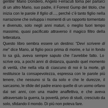
gentile’ Mario Dondero, Angelo Ferracuti torna per parlarci
di un altro Mario, suo padre, il Forrest Gump del titolo
,
che
inizia con le parole
Il figlio di
…, perché c’è tanto
figlio
nella
narrazione
c
he
sviluppa
i
momenti
di un rapporto tormentato
e
divenuto
,
solo
negli anni maturi,
o meglio fuori tempo
massimo
,
quasi pacificato attraverso il magico filtro della
letteratura
.
Q
uesto libro
sembra essere
un destino: “
Devi scrivere di
me
” dice Mario, al figlio poco prima di morire, e lui in fondo
lo
sa già
, aveva sempre saputo che l’avrebbe fatto.
Lo
scrive ora, a pochi anni di distanza, quando quel momento
di verità
,
che
nella vita di ciascuno di noi
è la morte, gli
restituisce la consapevolezza, espressa con le parole più
tenere, che nessuno si fa da solo e che le durezze, il
sarcasmo, le sfide del padre erano quelle di un uomo orfano
dai sei anni, con una madre anaffettiva,
e
che aveva
attraversato la guerra, la povertà, privo di studi, cresciuto da
solo, sfidando il mondo. Di più non poteva fare.