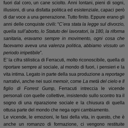
fuori dal coro
, un cane sciolto.
Anni lontani, pieni di sogni,
illusioni, di una disfatta politica ed esistenziale, capaci
però
di dar voce a una generazione. Tutto finito.
Eppure erano gli
anni delle conquiste civili
:
“
C’era stata la legge sul divorzio,
quella sull’aborto, lo Statuto dei lavoratori, la 180, la riforma
sanitaria, eravamo sempre in movimento, ogni cosa che
facevamo aveva una valenza politica, abbiamo vissuto un
periodo irripetibile
”
.
E’ la cifra stilistica di Ferracuti
, molto riconoscibile
,
quella di
riportare sempre
al sociale, al mondo di fuori, i pensieri
e
la
vita intima
.
Legato
in parte d
ella sua produzione
a
reportage
narrativi,
anche ne
i suoi
memoir
, come
La metà del cielo
e
Il
figlio di Forrest Gump
,
Ferracuti
intreccia le vicende
personali con
quelle collettive, insistendo sullo scontro tra il
sogno di una riparazione sociale e
la chiusura
di quella
ottusa parte
del
mondo che nega ogni cambiamento.
Le vicende, le emozioni, le fasi della vit
a,
in questo
,
che è
anche un romanzo di formazione, ci vengono restituite