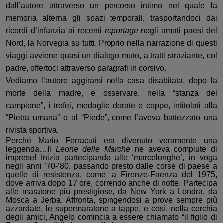
dall’autore attraverso un percorso intimo nel quale la
memoria alterna gli spazi temporali,
trasportandoci
dai
ricordi d’infanzia ai recenti
reportage
negli amati paesi del
Nord,
la
Norvegia su tutti.
P
roprio
nel
la narrazione
di
questi
viaggi avviene quasi un dialogo muto,
a tratti straziante,
col
padre,
offerto
ci
attraverso
paragrafi in corsiv
o.
Vediamo l’autore aggirarsi
nella casa disabitata, dopo la
morte della madre
,
e osservare, nella “stanza del
campione”
,
i trofei, medaglie dorate e coppe, intitolati alla
“Pietra umana” o al “Piede”, come l’aveva battezzato una
rivista sportiva.
Perché Mario Ferracuti era divenuto veramente una
leggenda…
Il
Leone delle Marche
ne aveva compiute di
imprese
!
Inizia partecipando alle ‘marcelonghe’
,
in voga
negli anni ’70-’80
,
passando presto dalle corse di paese a
quelle di resistenza, come la Firenze-Faenza del 1975,
dove arriva dopo 17
o
re, correndo anche di notte
. Partecipa
alle maratone più prestigiose, da New York a Londra, da
Mosca a Jerba.
Affronta, s
pingendosi a prove
sempre
più
azzardate
,
le supermaratone a tappe, e così
,
nella cerchia
degli amici, Angelo comincia a essere chiamato “il figlio di