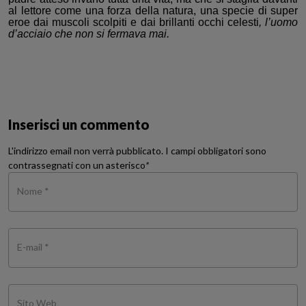
al lettore come una forza della natura, una specie di super
eroe dai muscoli scolpiti e da
i brillanti
occhi celesti
, l’uomo
d’acciaio che non si fermava mai.
Inserisci un commento
L'indirizzo email non verrà pubblicato. I campi obbligatori sono
contrassegnati con un asterisco
*
Nome *
E-mail *
Sito Web