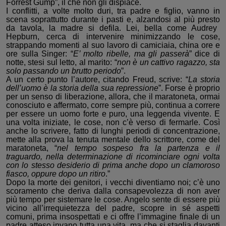
Forrest Gump”
, il che non gli dispiace.
I conflitti, a volte molto duri, tra padre e figlio,
vanno in
scena soprattutto durante i pasti
e
,
alzandosi al più presto
da tavola
,
la madre
si defila. Lei,
bella come Audre
y
Hepburn, cerca di intervenire
minimizzando le cose
,
strappando momenti al suo lavoro di camiciaia, china ore e
ore sulla Singer
: “
E’ molto ribelle, ma gli passerà
” dice di
notte, stesi sul letto, al marito: “
non è un cattivo ragazzo, sta
solo passando un brutto periodo
”.
A
un certo punto l’autore, citando Freud
, scrive: “
La storia
dell’uomo è la storia della sua repressione
”
.
Forse è proprio
per un senso di liberazione, allora,
che il maratoneta, ormai
conosciuto e affermato, corre sempre più, continua a correre
per essere un uomo forte e puro, una leggenda vivente. E
una volta iniziate, le cose, non c’è verso di fermarle. Così
anche lo scrivere, fatto di lunghi periodi di concentr
a
zione
,
mette alla prova la tenuta mentale
dello scrittore,
come del
maratoneta,
“
nel tempo sospeso fra la partenza
e il
traguardo, nella determinazione di ricominciare ogni volta
con lo stesso desiderio di prima anche dopo un cla
m
oroso
fiasco, oppure dopo un ritiro
.”
D
opo la morte dei genitori, i vecchi diventiamo noi
;
c’è uno
scoramento che deriva dalla consapevolezza di non aver
più tempo per sistemare
le cose. Angelo sente di essere più
vicino all’irrequietezza del padre, scopre in sé aspetti
comuni
, prima insospettati
e
ci offre
l’immagine finale di un
padre atteso invano tutta una vita, ma che si staglia davanti