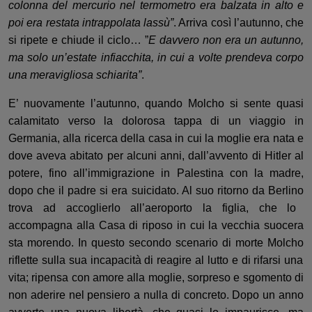
colonna del mercurio nel termometro era balzata in alto e
poi era restata intrappolata lassù”
. Arriva così
l’autunno
,
che
si ripete e chiude il ciclo…
”
E davvero non era un autunno,
ma solo un’estate infiacchita, in cui a volte prendeva corpo
una meravigliosa schiarita”
.
E’
nuovamente
l’
autunno
, quando
Molcho
si sente
quasi
calamitato verso la dolorosa tappa di un viaggio
in
Germania, alla ricerca della cas
a in cui la moglie era nata e
dove aveva abitato per alcuni anni, dall’avvento
di Hitler al
potere, fino all’immigrazione in Palestina con la madre,
dopo che il padre si era suicidato.
Al suo ritorno
da Berlino
trova
ad accoglierlo
all’aeroporto la figlia, che lo
acc
ompagna alla Casa di riposo i
n cui
la vecchia suocera
sta morendo. In questo secondo scenario di morte
Molcho
riflette sulla sua incapacità di reagire a
l lutto e di rifarsi una
vita; r
ipensa con amore alla moglie, sorpreso e sgomento di
non aderire nel pensiero a nulla di concreto. Dopo un anno