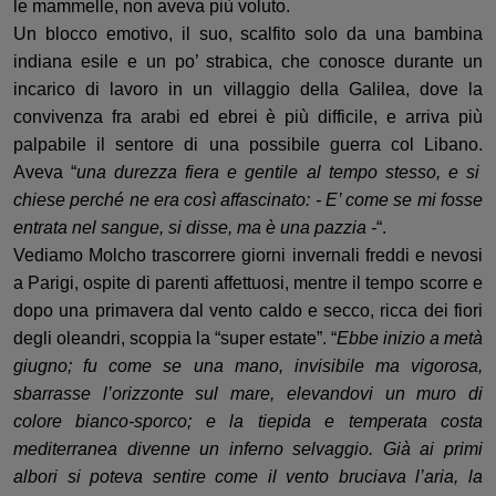
le
mammelle, non aveva più volu
to.
Un blocco emotivo
, il suo,
scalfi
to solo da una bambina
indiana
esile e
un po’ strabica, che conosce durante
un
incarico di lavoro
in un villaggio della Galilea, dove la
convivenza fra arabi ed ebrei è più difficile, e arriva più
palpabile il sentore di una possibile guerra col Libano.
Aveva “
una durezza fiera e gentile al tempo stesso, e si
chiese perché ne era così affascinato: - E’ come se mi fosse
entrata nel sangue, si disse, ma è una pazzia -
“
.
Vediamo
Molcho
trascorrere
giorni
invernali freddi e nevosi
a Parigi, ospite di
parenti affettuosi,
mentre
il tempo scorre
e
dopo una primavera dal vento caldo e secco, ricca dei fiori
degli oleandri, scoppia la “super estate”. “
Ebbe inizio a metà
giugno; fu come se una mano, invisibile ma vigorosa,
sbarrasse l’orizzonte sul mare, elevandovi un muro di
colore bianco-sporco; e la tiepida e temperata costa
mediterranea divenne un inferno selvaggio. Già ai primi
albori si poteva sentire come il vento bruciava l’aria, la