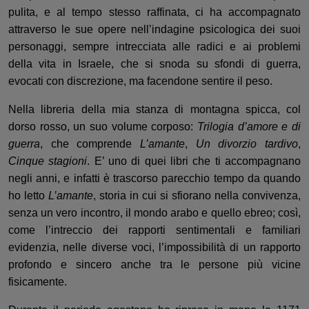
pulita
, e al tem
po stesso raffinata
,
ci
ha accompagnato
attraverso le sue opere
nell’indagine psicologica dei
suoi
personaggi
, sempre intrecciata alle radici e ai problemi
della vita
in Israele,
che si snoda su sfondi di
guerra,
evocati con discrezione, ma facendone sentire il peso.
Nella libreria della mia
stanza di
montagna spicca, col
dorso rosso, un suo volume corposo:
Trilogia d’amore e di
guerra
, che comprende
L’amante
,
Un divorzio tardivo
,
Cinque stagioni
. E’ uno di quei libri che ti accompagnano
negli anni
, e infatti
è trascorso parecchio tempo
da quando
ho letto
L’amante
, storia in cui si sfiorano nella convivenza,
senza un vero incontro, il mondo arabo e quello e
breo; c
osì,
come l’intreccio dei rapporti
sentimentali
e familiari
evidenzia
, nelle diverse voci,
l’impossibilità di un rapporto
prof
ondo e sinc
ero anche tra le persone
più vicine
fisicamente.