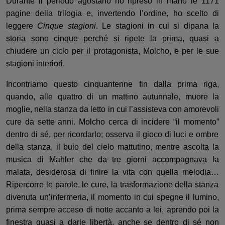
Durante il
periodo agostano ho ripreso
in mano le 1171
pagine della
trilogia e
,
invertendo l’ordine
,
ho scelto di
leggere
Cinque stagioni
.
Le stagioni
in cui si dipana la
storia sono cinque perché si ripete
l
a prima, quasi a
chiudere un ciclo
per il protagonista,
Molcho
, e per le sue
stagioni interiori.
Incontriamo questo
cinquantenne fin da
lla prima riga,
quando
,
alle quattro di un mattino autunnale
,
muore la
moglie, nella stanza da letto in cui l’assisteva con amorevoli
cure da sette anni.
Molcho
cerca di incidere “il
momento”
dentro di
sé, per ricordarlo;
osserva
il gioco di
luci e ombre
della stanza, il buio del cielo mattutino, mentre ascolta la
musica di Mahler che da tre giorni accompagnava la
malata, desiderosa di finire la vi
ta con
quella melodia…
R
ipercorre le parole,
le cure,
la trasformazione della stanza
divenuta un’infermeria
, il momento in cui spegne il lumino
,
prima
sempre acceso
di notte
accanto a lei, aprendo
poi la
finestra quasi a
darle
libertà, anche se dentro di sé
non