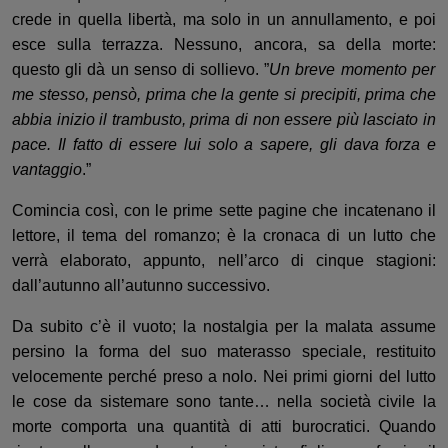
crede in quella libertà, ma solo i
n un annullamento, e poi
esce sulla
terrazza
.
Nessuno
, ancora,
sa della morte:
questo gli dà un senso di sollievo.
”
Un breve momento per
me stesso, pensò, prima che la gente si precipiti, prima che
abbia inizio il trambusto, prima di non essere più lasciato in
pace. Il fatto di essere lui solo a sapere, gli dava forza e
vantaggio
.”
Comincia così, con le prime sette pagine che incatenano
il
lettore, il tema del romanzo; è
la cronaca di un lutto che
verrà elaborato, appunto, nell’arco di cinque stagioni:
dall’autunno all’autunno successivo.
Da subito c’è il vuoto;
la nostalgia per la malata assum
e
persino la forma
del suo materasso specia
le, restituito
velocemente perché
preso a nolo. Nei primi giorni del lutto
le cose
da sistemare sono tante…
nella società civile la
morte comporta una quantità di atti burocratici. Quando