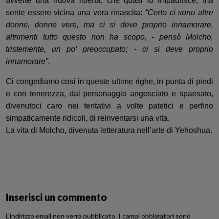
avverte una nuova libertà, che quasi lo impaurisce
, ma
sente essere
vicina
una
vera
rinascita:
“Certo ci sono altre
donne, donne vere, ma ci si deve proprio innamorare,
altrimenti tutto questo non ha scopo, - pensò
Molcho
,
tristemente, un po’ preoccupato; - ci si deve proprio
innamorare”
.
Ci congediamo così in quest
e ultime righe,
in punta di piedi
e
con tenerezza, dal personag
gi
o angosciato e
spaes
ato,
divenutoci caro nei tentativi
a volte patetici e perfino
simpaticamente rid
icoli, di reinventarsi una vita.
La vita
di
Molcho
, divenuta letteratura
nell’arte di
Yehoshua
.
Inserisci un commento
L'indirizzo email non verrà pubblicato. I campi obbligatori sono