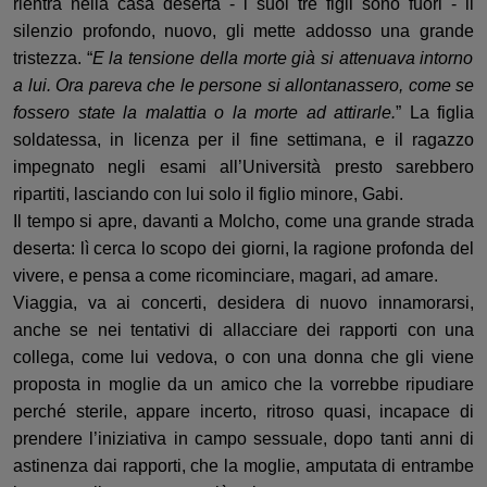
rientra nella casa deserta - i suoi tre figli sono fuori
- il
silenzio profondo, nuovo, gli mette addosso una gran
de
tristezza.
“
E la tensione della morte già si attenuava intorno
a lui. Ora pareva che le persone si allontanassero, come se
fossero
state la malattia o la morte ad attirarle.
” La figlia
soldatessa, in licenza per il fine settimana, e il ragazzo
impegnato negli esami
all’Università presto sare
bbero
ripartiti, lasciando con lui
solo il figlio minore,
Gabi
.
Il tempo si apre, davanti a
Molcho
,
come una grande strada
deserta: lì
cerca lo scopo dei giorni, la ragione profonda del
vivere,
e
pensa a come ricominciare, magari, ad amare.
Viaggia, va ai concerti, desidera di nuovo innamorarsi,
anche se nei tentativi di allacciare dei rapporti con una
collega,
come lui
vedova,
o con una donna che gli viene
proposta in moglie
da un amico che la vorrebbe ripudiare
perché sterile,
appare incerto, ritroso quasi, incapace di
prendere l’iniziativa in campo sessuale, dopo tanti anni di
astinenza dai rapporti, che la moglie, amputata di entrambe