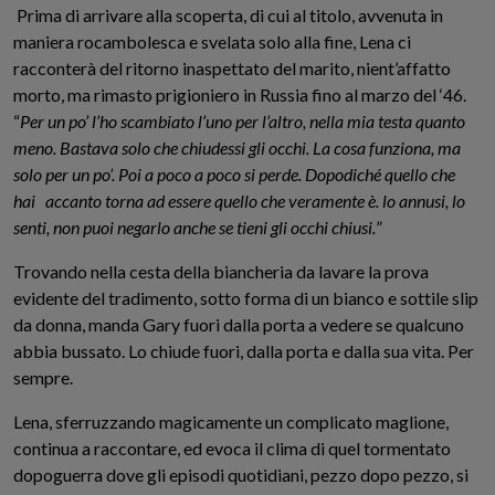
Prima di arrivare alla scoperta, di cui al titolo, avvenuta in
maniera rocambolesca e svelata solo alla fine, Lena ci
racconterà del ritorno inaspettato del marito, nient’affatto
morto, ma rimasto prigioniero in Russia fino al marzo del ‘46.
“
Per un po’ l’ho scambiato l’uno per l’altro, nella mia testa quanto
meno. Bastava solo che chiudessi gli occhi. La cosa funziona, ma
solo per un po’. Poi a poco a poco si perde. Dopodiché quello che
hai accanto torna ad essere quello che veramente è. lo annusi, lo
senti, non puoi negarlo anche se tieni gli occhi chiusi.
”
Trovando nella cesta della biancheria da lavare la prova
evidente del tradimento, sotto forma di un bianco e sottile slip
da donna, manda Gary fuori dalla porta a vedere se qualcuno
abbia bussato. Lo chiude fuori, dalla porta e dalla sua vita. Per
sempre.
Lena, sferruzzando magicamente un complicato maglione,
continua a raccontare, ed evoca il clima di quel tormentato
dopoguerra dove gli episodi quotidiani, pezzo dopo pezzo, si