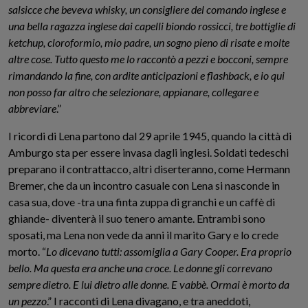
salsicce che beveva whisky, un consigliere del comando inglese e
una bella ragazza inglese dai capelli biondo rossicci, tre bottiglie di
ketchup, cloroformio, mio padre, un sogno pieno di risate e molte
altre cose. Tutto questo me lo raccontò a pezzi e bocconi, sempre
rimandando la fine, con ardite anticipazioni e flashback, e io qui
non posso far altro che selezionare, appianare, collegare e
abbreviare
.”
I ricordi di Lena partono dal 29 aprile 1945, quando la città di
Amburgo sta per essere invasa dagli inglesi. Soldati tedeschi
preparano il contrattacco, altri diserteranno, come Hermann
Bremer, che da un incontro casuale con Lena si nasconde in
casa sua, dove -tra una finta zuppa di granchi e un caffè di
ghiande- diventerà il suo tenero amante. Entrambi sono
sposati, ma Lena non vede da anni il marito Gary e lo crede
morto. “
Lo dicevano tutti: assomiglia a Gary Cooper. Era proprio
bello. Ma questa era anche una croce. Le donne gli correvano
sempre dietro. E lui dietro alle donne. E vabbè. Ormai è morto da
un pezzo
.” I racconti di Lena divagano, e tra aneddoti,