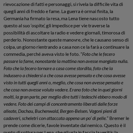
rievocazione di fatti e personaggi, si rivela la difficile vita di
quegli anni di freddo e fame. La guerra è ormai finita, la
Germania ha firmato la resa, ma Lena tiene nascosto tutto
questo al suo ‘ospite’, gli impedisce per vie traverse la
possibilità di ascoltare la radio e vedere giornali, timorosa di
perderlo. Nonostante queste manovre, che le causano senso di
colpa, un giorno rientrando a casa non ce la farà a continuare la
commedia, perché aveva visto le foto. “
Foto che le fecero
passare la fame, nonostante la mattina non avesse mangiato nulla.
Foto che la fecero tornare a casa come stordita, foto che la
indussero a chiedersi a che cosa avesse pensato e che cosa avesse
visto in tutti quegli anni o, meglio, che cosa non avesse pensato e
che cosa non avesse voluto vedere. Erano foto che in quei giorni
molti, la gran parte, per meglio dire tutti i tedeschi ebbero modo di
vedere. Foto dei campi di concentramento liberati dalle forze
alleate, Dachau, Buchenwald, Bergen-Belsen. Vagoni pieni di
cadaveri, scheletri con attaccata appena un po’ di pelle.
” Bremer le
prende come dicerie, favole inventate dal nemico. Questo è il
punto di rottura per Lena, che gli urla in faccia la verità: la