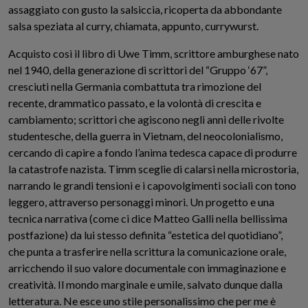
assaggiato con gusto la salsiccia, ricoperta da abbondante
salsa speziata al curry, chiamata, appunto, currywurst.
Acquisto così il libro di Uwe Timm, scrittore amburghese nato
nel 1940, della generazione di scrittori del “Gruppo ‘67”,
cresciuti nella Germania combattuta tra rimozione del
recente, drammatico passato, e la volontà di crescita e
cambiamento; scrittori che agiscono negli anni delle rivolte
studentesche, della guerra in Vietnam, del neocolonialismo,
cercando di capire a fondo l’anima tedesca capace di produrre
la catastrofe nazista. Timm sceglie di calarsi nella microstoria,
narrando le grandi tensioni e i capovolgimenti sociali con tono
leggero, attraverso personaggi minori. Un progetto e una
tecnica narrativa (come ci dice Matteo Galli nella bellissima
postfazione) da lui stesso definita “estetica del quotidiano”,
che punta a trasferire nella scrittura la comunicazione orale,
arricchendo il suo valore documentale con immaginazione e
creatività. Il mondo marginale e umile, salvato dunque dalla
letteratura. Ne esce uno stile personalissimo che per me è