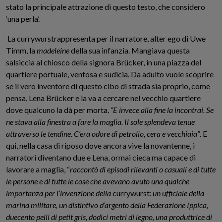
stato la principale attrazione di questo testo, che considero
‘una perla’.
La currywurstrappresenta per il narratore, alter ego di Uwe
Timm, la
madeleine
della sua infanzia. Mangiava questa
salsiccia al chiosco della signora Brücker, in una piazza del
quartiere portuale, ventosa e sudicia. Da adulto vuole scoprire
se il vero inventore di questo cibo di strada sia proprio, come
pensa, Lena Brücker e la va a cercare nel vecchio quartiere
dove qualcuno la dà per morta.
“E invece alla fine la incontrai. Se
ne stava alla finestra a fare la maglia. Il sole splendeva tenue
attraverso le tendine. C’era odore di petrolio, cera e vecchiaia”
. E
qui, nella casa di riposo dove ancora vive la novantenne, i
narratori diventano due e Lena, ormai cieca ma capace di
lavorare a maglia, “
raccontò di episodi rilevanti o casuali e di tutte
le persone e di tutte le cose che avevano avuto una qualche
importanza per l’invenzione della
currywurst
: un ufficiale della
marina militare, un distintivo d’argento della Federazione Ippica,
duecento pelli di petit gris, dodici metri di legno, una produttrice di