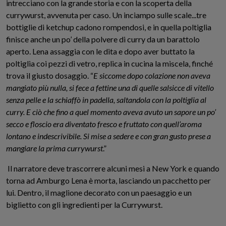
intrecciano con la grande storia e con la scoperta della
currywurst, avvenuta per caso. Un inciampo sulle scale...tre
bottiglie di ketchup cadono rompendosi, e in quella poltiglia
finisce anche un po’ della polvere di curry da un barattolo
aperto. Lena assaggia con le dita e dopo aver buttato la
poltiglia coi pezzi di vetro, replica in cucina la miscela, finché
trova il giusto dosaggio. “
E siccome dopo colazione non aveva
mangiato più nulla, si fece a fettine una di quelle salsicce di vitello
senza pelle e la schiaffò in padella, saltandola con la poltiglia al
curry. E ciò che fino a quel momento aveva avuto un sapore un po’
secco e floscio era diventato fresco e fruttato con quell’aroma
lontano e indescrivibile. Si mise a sedere e con gran gusto prese a
mangiare la prima currywurst
.”
Il narratore deve trascorrere alcuni mesi a New York e quando
torna ad Amburgo Lena è morta, lasciando un pacchetto per
lui. Dentro, il maglione decorato con un paesaggio e un
biglietto con gli ingredienti per la Currywurst.