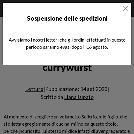
Sospensione delle spedizioni
Home
Notizie
SCRITTURE
Letture
La scoperta della currywurst
Avvisiamo i nostri lettori che gli ordini effettuati in questo
periodo saranno evasi dopo il 16 agosto.
La scoperta della
Leggi l'articolo
currywurst
Letture
|
Pubblicazione: 14 set 2023
|
Scritto da
Liana Isipato
Al momento di scegliere un volumetto Sellerio, mio figlio, che
si diletta egregiamente di cucina, mi indica questo titolo,
perché incuriosito: lui stesso mi dice infatti di aver preparato e