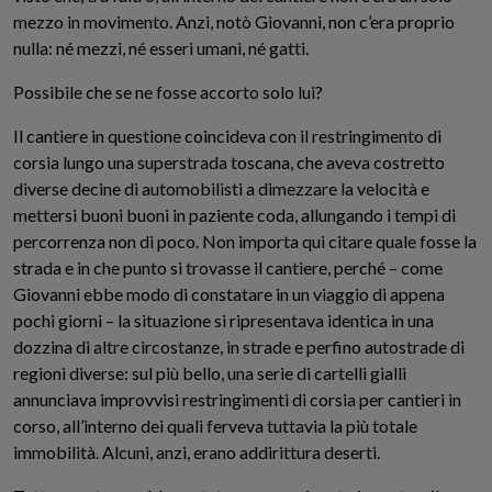
mezzo in movimento. Anzi,
notò Giovanni,
non c’era proprio
nulla: né mezzi, né esseri umani, né gatti.
Possibile che se ne fosse accorto solo
lui
?
Il cantiere in questione coincideva con il restringimento di
corsia lungo una superstrada toscana, che aveva costretto
diverse decine di automobilisti a dimezzare la velocità e
mettersi buoni
buoni
in paziente coda
, allungando i tempi di
percorrenza non di poco
. Non importa qui citare quale fosse la
strada e in che punto si
trovasse il cantiere, perché – come
Gi
ov
anni ebbe modo di constatare in un viaggio di appena
pochi giorni – la situazione si ripresentava identica in una
dozzina di altre circostanze, in strade e perfino autostrade di
regioni diverse: sul più bello, una serie di cartelli gialli
annunciava improvvisi restringimenti di corsia per cantieri in
corso, all’interno dei quali ferveva tuttavia la più totale
immobilità.
Alcuni, anzi, erano addirittura deserti.