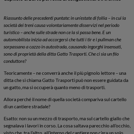
Riassunto dell
e
precedent
i
puntat
e
:
in un’estate di follia – in cui la
società dei treni causa volontariamente disservizi nel periodo
turistico – anche sulle strade non ce la si passa bene. E
un
automobilista inizia ad accorgersi che tutti i tir e i pullman che
sorpassano a cazzo in autostrada, causando ingorghi insensati,
sono di proprietà della ditta Gatto Trasporti.
Che ci sia un filo
conduttore?
Teoricamente – ne converrà anche il più
pignolo
lettore – una
ditta che si chiama Gatto Trasporti può non essere guidata da
un gatto, ma si occuperà quanto meno di trasporti.
Allora perché il nome di quella società compariva sul cartello
di un cantiere stradale
?
Esatto:
non su un mezzo di trasporto
, ma sul cartello giallo che
segnalava i lavori in corso.
La cosa saltava parecchio all’occhio,
visto che, tra l’altro, all’interno del cantiere non c’era un solo