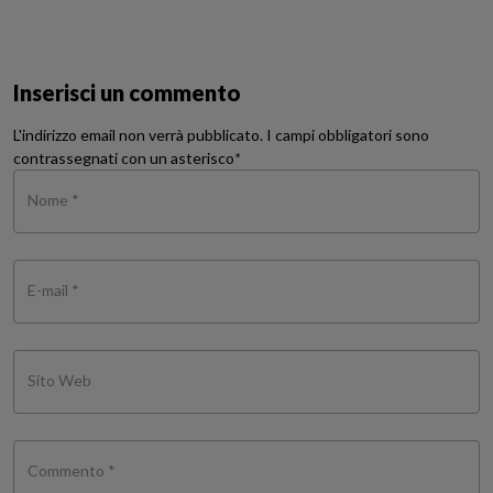
Inserisci un commento
L'indirizzo email non verrà pubblicato. I campi obbligatori sono
contrassegnati con un asterisco
*
Nome *
E-mail *
Sito Web
Commento *