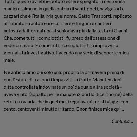
Tutto questo avrebbe potuto essere spiegato in centomila
maniere, almeno in quella patria di santi, poeti, navigatori e
cazzari che è l’Italia. Ma quel nome, Gatto Trasporti, replicato
all’infinito su autotreni e corriere e furgoni e cantieri
autostradali, ormai non si schiodava più dalla testa di Gianni.
Che, come tutti i complottisti, fu preso dall’ossessione di
vederci chiaro. E come tutti i complottisti si improvvisò
giornalista investigativo. Facendo una serie di scoperte mica
male.
Ne anticipiamo
qui
solo una: proprio la primavera prima di
quell’estate di trasporti impazziti, la Gatto Manutenzioni –
ditta controllata indovinate un po’ da quale altra società –
aveva vinto l’appalto per le manutenzioni (lo dice il nome) della
rete ferroviaria che in quei mesi regalava ai turisti viaggi con
cento, centoventi minuti di ritardo. E non finisce mica qui…
Continua…