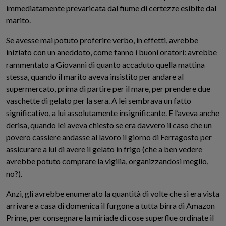
immediatamente prevaricata dal fiume di certezze esibite dal
marito.
Se avesse mai potuto proferire verbo, in effetti, avrebbe
iniziato con un aneddoto, come fanno i buoni oratori: avrebbe
rammentato a Giovanni di quanto accaduto quella mattina
stessa, quando il marito aveva insistito per andare al
supermercato, prima di partire per il mare, per prendere due
vaschette di gelato per la sera. A lei sembrava un fatto
significativo, a lui assolutamente insignificante. E l’aveva anche
derisa, quando lei aveva chiesto se era davvero il caso che un
povero cassiere andasse al lavoro il giorno di Ferragosto per
assicurare a lui di avere il gelato in frigo (che a ben vedere
avrebbe potuto comprare la vigilia, organizzandosi meglio,
no?).
Anzi, gli avrebbe enumerato la quantità di volte che si era vista
arrivare a casa di domenica il furgone a tutta birra di Amazon
Prime, per consegnare la miriade di cose superflue ordinate il