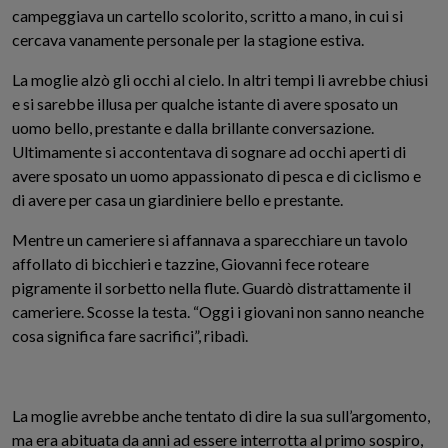
campeggiava un cartello scolorito, scritto a mano, in cui si
cercava vanamente personale per la stagione estiva.
La moglie alzò gli occhi al cielo. In altri tempi li avrebbe chiusi
e si sarebbe illusa per qualche istante di avere sposato un
uomo bello, prestante e dalla brillante conversazione.
Ultimamente si accontentava di sognare ad occhi aperti di
avere sposato un uomo appassionato di pesca e di ciclismo e
di avere per casa un giardiniere bello e prestante.
Mentre un cameriere si affannava a sparecchiare un tavolo
affollato di bicchieri e tazzine, Giovanni fece roteare
pigramente il sorbetto nella flute. Guardò distrattamente il
cameriere. Scosse la testa. “Oggi i giovani non sanno neanche
cosa significa fare sacrifici”, ribadì.
La moglie avrebbe anche tentato di dire la sua sull’argomento,
ma era abituata da anni ad essere interrotta al primo sospiro,