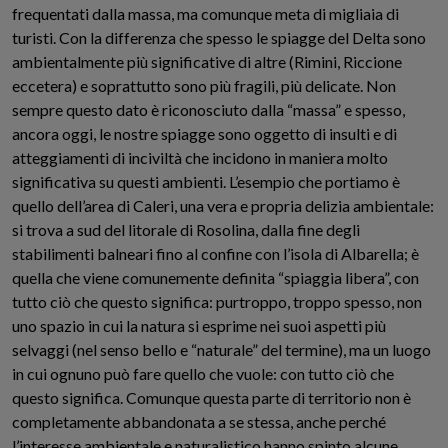
frequentati dalla massa, ma comunque meta di migliaia di
turisti. Con la differenza che spesso le spiagge del Delta sono
ambientalmente più significative di altre (Rimini, Riccione
eccetera) e soprattutto sono più fragili, più delicate. Non
sempre questo dato è riconosciuto dalla “massa” e spesso,
ancora oggi, le nostre spiagge sono oggetto di insulti e di
atteggiamenti di inciviltà che incidono in maniera molto
significativa su questi ambienti. L’esempio che portiamo è
quello dell’area di Caleri, una vera e propria delizia ambientale:
si trova a sud del litorale di Rosolina, dalla fine degli
stabilimenti balneari fino al confine con l’isola di Albarella; è
quella che viene comunemente definita “spiaggia libera”, con
tutto ciò che questo significa: purtroppo, troppo spesso, non
uno spazio in cui la natura si esprime nei suoi aspetti più
selvaggi (nel senso bello e “naturale” del termine), ma un luogo
in cui ognuno può fare quello che vuole: con tutto ciò che
questo significa. Comunque questa parte di territorio non è
completamente abbandonata a se stessa, anche perché
l’interesse ambientale e naturalistico hanno spinto alcune