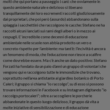
molti che qui portano a passeggio i cani: che ovviamente in
questo ambiente naturale e delizioso si liberano
tranquillamente dei loro escrementi raccolti giudiziosamente
dai proprietari, che poi però (assurdo) abbandonano sulla
spiaggia i sacchettini che raccolgono le cacche: Stefano ne ha
raccolti alcuni lanciati sui rami degli alberi o in mezzo ai
cespugli. E’ incredibile come decenni di educazione
ambientale nelle scuole non abbia prodotto un vero e
concreto rispetto per l’ambiente: ma tant’è: l’inciviltà è ancora
un fenomeno di moda, che l’educazione non riesce a scalfire
come dovrebbe essere. Ma c’è anche un dato positivo: Stefano
Forzati ha fondato da un paio d’anni un gruppo di volontari che
vengono qui e raccolgono tutte le immondizie che trovano,
soprattutto nell’area antistante al giardino botanico di Porto
Caleri; il gruppo si chiama “Io raccolgo”, su di esso si possono
trovare informazioni in Facebook e su Instagram digitando “io
raccolgo.portocaleri”; oltre a raccogliere le porcherie
abbandonate in questo luogo delizioso, il gruppo dà vita a
molte iniziative di sensibilizzazione e di educazione