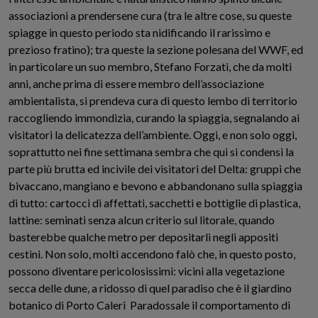
associazioni a prendersene cura (tra le altre cose, su queste
spiagge in questo periodo sta nidificando il rarissimo e
prezioso fratino); tra queste la sezione polesana del WWF, ed
in particolare un suo membro, Stefano Forzati, che da molti
anni, anche prima di essere membro dell’associazione
ambientalista, si prendeva cura di questo lembo di territorio
raccogliendo immondizia, curando la spiaggia, segnalando ai
visitatori la delicatezza dell’ambiente. Oggi, e non solo oggi,
soprattutto nei fine settimana sembra che qui si condensi la
parte più brutta ed incivile dei visitatori del Delta: gruppi che
bivaccano, mangiano e bevono e abbandonano sulla spiaggia
di tutto: cartocci di affettati, sacchetti e bottiglie di plastica,
lattine: seminati senza alcun criterio sul litorale, quando
basterebbe qualche metro per depositarli negli appositi
cestini. Non solo, molti accendono falò che, in questo posto,
possono diventare pericolosissimi: vicini alla vegetazione
secca delle dune, a ridosso di quel paradiso che è il giardino
botanico di Porto Caleri Paradossale il comportamento di