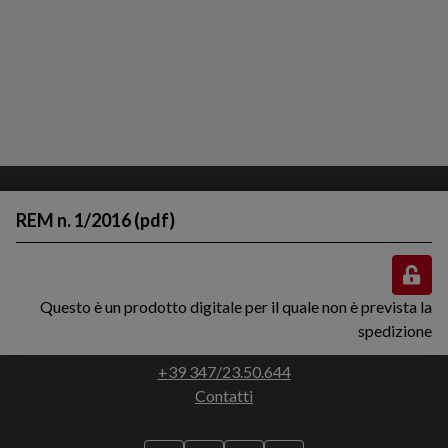
REM n. 1/2016 (pdf)
Questo è un prodotto digitale per il quale non è prevista la
Via Francesco Bocchi, 3 - 45011 Adria (RO)
spedizione
C.F. 90019790295 / P.IVA. 01614280293
+39 347/23.50.644
Contatti