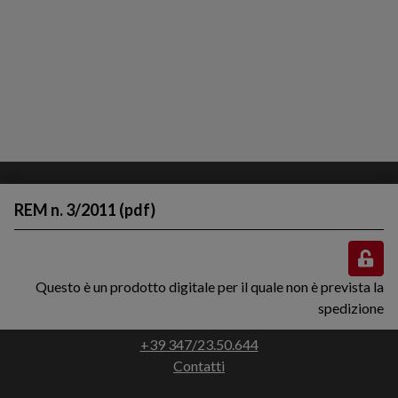
REM n. 3/2011 (pdf)
Questo è un prodotto digitale per il quale non è prevista la
Via Francesco Bocchi, 3 - 45011 Adria (RO)
spedizione
C.F. 90019790295 / P.IVA. 01614280293
+39 347/23.50.644
Contatti