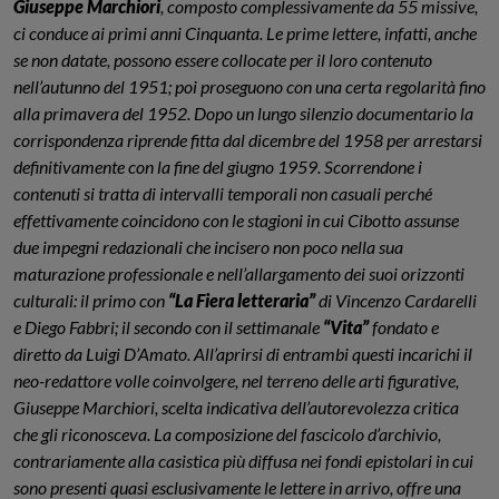
Giuseppe Marchiori
, composto complessivamente da 55 missive,
ci conduce ai primi anni Cinquanta. Le prime lettere, infatti, anche
se non datate, possono essere collocate per il loro contenuto
nell’autunno del 1951; poi proseguono con una certa regolarità fino
alla primavera del 1952. Dopo un lungo silenzio documentario la
corrispondenza riprende fitta dal dicembre del 1958 per arrestarsi
definitivamente con la fine del giugno 1959. Scorrendone i
contenuti si tratta di intervalli temporali non casuali perché
effettivamente coincidono con le stagioni in cui Cibotto assunse
due impegni redazionali che incisero non poco nella sua
maturazione professionale e nell’allargamento dei suoi orizzonti
culturali: il primo con
“La Fiera letteraria”
di Vincenzo Cardarelli
e Diego Fabbri; il secondo con il settimanale
“Vita”
fondato e
diretto da Luigi D’Amato. All’aprirsi di entrambi questi incarichi il
neo-redattore volle coinvolgere, nel terreno delle arti figurative,
Giuseppe Marchiori, scelta indicativa dell’autorevolezza critica
che gli riconosceva. La composizione del fascicolo d’archivio,
contrariamente alla casistica più diffusa nei fondi epistolari in cui
sono presenti quasi esclusivamente le lettere in arrivo, offre una