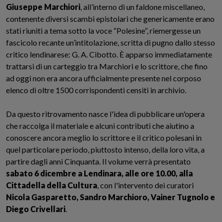
Giuseppe Marchiori
, all’interno di un faldone miscellaneo,
contenente diversi scambi epistolari che genericamente erano
stati riuniti a tema sotto la voce “Polesine”, riemergesse un
fascicolo recante un’intitolazione, scritta di pugno dallo stesso
critico lendinarese: G. A. Cibotto. È apparso immediatamente
trattarsi di un carteggio tra Marchiori e lo scrittore, che fino
ad oggi non era ancora ufficialmente presente nel corposo
elenco di oltre 1500 corrispondenti censiti in archivio.
Da questo ritrovamento nasce l'idea di pubblicare un'opera
che raccolga il materiale e alcuni contributi che aiutino a
conoscere ancora meglio lo scrittore e il critico polesani in
quel particolare periodo, piuttosto intenso, della loro vita, a
partire dagli anni Cinquanta. Il volume verrà presentato
sabato 6 dicembre a Lendinara, alle ore 10.00, alla
Cittadella della Cultura
, con l'intervento dei curatori
Nicola Gasparetto, Sandro Marchioro, Vainer Tugnolo e
Diego Crivellari
.