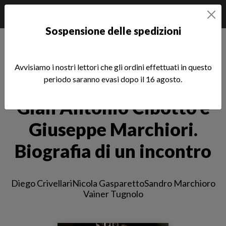
Sospensione delle spedizioni
Home
èstra
Gian Antonio Cibotto e Giuseppe Marchiori. Biografia di un
Avvisiamo i nostri lettori che gli ordini effettuati in questo
incontro
periodo saranno evasi dopo il 16 agosto.
Gian Antonio Cibotto e
Giuseppe Marchiori.
Biografia di un incontro
Sottotitolo non presente
Diego Crivellari
Nicola Gasparetto
Sandro Marchioro
Vainer Tugnolo