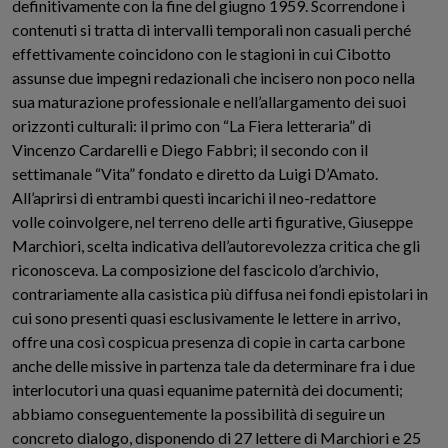
definitivamente con la fine del giugno 1959. Scorrendone i
contenuti si tratta di intervalli temporali non casuali perché
effettivamente coincidono con le stagioni in cui Cibotto
assunse due impegni redazionali che incisero non poco nella
sua maturazione professionale e nell’allargamento dei suoi
orizzonti culturali: il primo con “La Fiera letteraria” di
Vincenzo Cardarelli e Diego Fabbri; il secondo con il
settimanale “Vita” fondato e diretto da Luigi D’Amato.
All’aprirsi di entrambi questi incarichi il neo-redattore
volle coinvolgere, nel terreno delle arti figurative, Giuseppe
Marchiori, scelta indicativa dell’autorevolezza critica che gli
riconosceva. La composizione del fascicolo d’archivio,
contrariamente alla casistica più diffusa nei fondi epistolari in
cui sono presenti quasi esclusivamente le lettere in arrivo,
offre una così cospicua presenza di copie in carta carbone
anche delle missive in partenza tale da determinare fra i due
interlocutori una quasi equanime paternità dei documenti;
abbiamo conseguentemente la possibilità di seguire un
concreto dialogo, disponendo di 27 lettere di Marchiori e 25