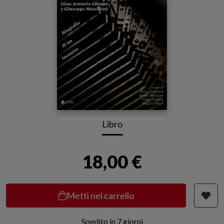
Libro
18,00 €
Metti nel carrello
Spedito in 7 giorni