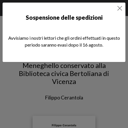
Sospensione delle spedizioni
Home
èstra
Dear Gigi
Avvisiamo i nostri lettori che gli ordini effettuati in questo
Dear Gigi
periodo saranno evasi dopo il 16 agosto.
Sondaggi nel carteggio di Luigi
Meneghello conservato alla
Biblioteca civica Bertoliana di
Vicenza
Filippo Cerantola