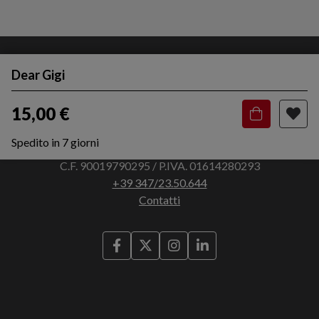
Dear Gigi
15,00 €
Spedito in 7 giorni
Via Francesco Bocchi, 3 - 45011 Adria (RO)
C.F. 90019790295 / P.IVA. 01614280293
+39 347/23.50.644
Contatti