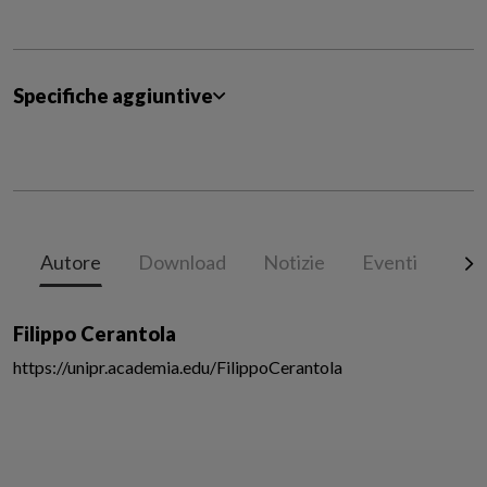
Specifiche aggiuntive
Autore
Download
Notizie
Eventi
Co
Filippo Cerantola
https://unipr.academia.edu/FilippoCerantola