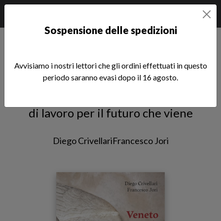
Sospensione delle spedizioni
Home
èstra
Veneto punto e a capo
Avvisiamo i nostri lettori che gli ordini effettuati in questo
Veneto punto e a capo
periodo saranno evasi dopo il 16 agosto.
Economia, politica, società. Materiali
di lavoro per il futuro che viene
Diego Crivellari
Francesco Jori