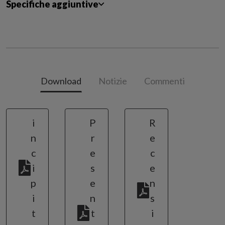
Specifiche aggiuntive
Download
Notizie
Commenti
i
P
R
n
r
e
c
e
c
i
s
e
p
e
n
i
n
s
t
t
i