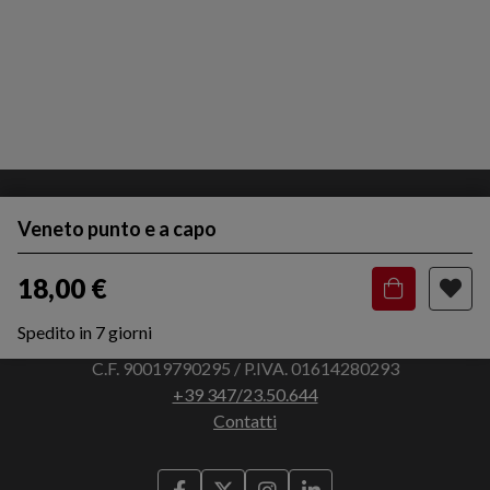
Veneto punto e a capo
18,00 €
Spedito in 7 giorni
Via Francesco Bocchi, 3 - 45011 Adria (RO)
C.F. 90019790295 / P.IVA. 01614280293
+39 347/23.50.644
Contatti