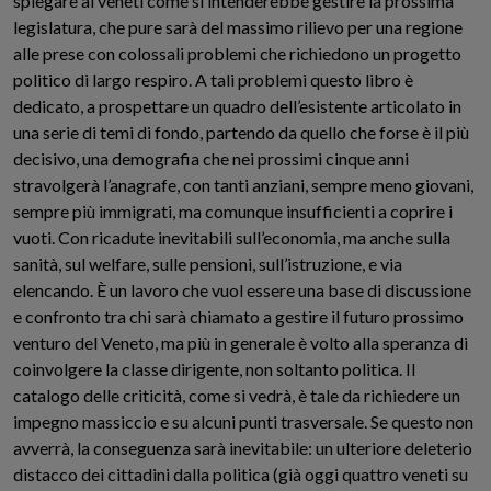
spiegare ai veneti come si intenderebbe gestire la prossima
legislatura, che pure sarà del massimo rilievo per una regione
alle prese con colossali problemi che richiedono un progetto
politico di largo respiro. A tali problemi questo libro è
dedicato, a prospettare un quadro dell’esistente articolato in
una serie di temi di fondo, partendo da quello che forse è il più
decisivo, una demografia che nei prossimi cinque anni
stravolgerà l’anagrafe, con tanti anziani, sempre meno giovani,
sempre più immigrati, ma comunque insufficienti a coprire i
vuoti. Con ricadute inevitabili sull’economia, ma anche sulla
sanità, sul welfare, sulle pensioni, sull’istruzione, e via
elencando. È un lavoro che vuol essere una base di discussione
e confronto tra chi sarà chiamato a gestire il futuro prossimo
venturo del Veneto, ma più in generale è volto alla speranza di
coinvolgere la classe dirigente, non soltanto politica. Il
catalogo delle criticità, come si vedrà, è tale da richiedere un
impegno massiccio e su alcuni punti trasversale. Se questo non
avverrà, la conseguenza sarà inevitabile: un ulteriore deleterio
distacco dei cittadini dalla politica (già oggi quattro veneti su