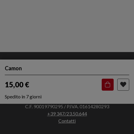
Camon
15,00 €
Spedito in 7 giorni
Via Francesco Bocchi, 3 - 45011 Adria (RO)
C.F. 90019790295 / P.IVA. 01614280293
+39 347/23.50.644
Contatti