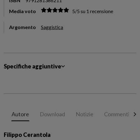
ISBN
9791281386211
Media voto
5
/
5
su
1
recensione
Argomento
Saggistica
Specifiche aggiuntive
Autore
Download
Notizie
Commenti
Filippo Cerantola