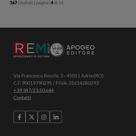
167
risultati | pagina:
4
di
14
Via Francesco Bocchi, 3 - 45011 Adria (RO)
C.F. 90019790295 / P.IVA. 01614280293
+39 347/23.50.644
Contatti