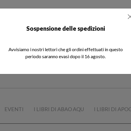
otizie
Libri
Rivista REM
Chi siamo
Sospensione delle spedizioni
Avvisiamo i nostri lettori che gli ordini effettuati in questo
periodo saranno evasi dopo il 16 agosto.
EVENTI
I LIBRI DI ABAO AQU
I LIBRI DI AP