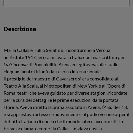
Amazon
IBS
inMondadori
Libreria
Universitaria
Descrizione
Maria Callas e Tullio Serafin si incontrarono a Verona
nell’estate 1947, lei era arrivata in Italia con una scrittura per
La Gioconda
di Ponchielli in Arena ed egli aveva alle spalle
cinquant’anni di trionfi dal respiro internazionale.
Il prestigio del maestro di Cavarzere si era consolidato al
Teatro Alla Scala, al Metropolitan di New York e all’Opera di
Roma, teatri che aveva guidato per diverse stagioni, ricordate
per la cura dei dettagli e le prime esecuzioni dalla portata
storica. Aveva diretto la prima assoluta in Arena, l’
Aida
del ’13,
e si apprestava ad essere nuovamente sul podio veronese per il
debutto italiano di quella che il mondo intero avrebbe di lì a
breve acclamato come “la Callas”. Iniziava così la