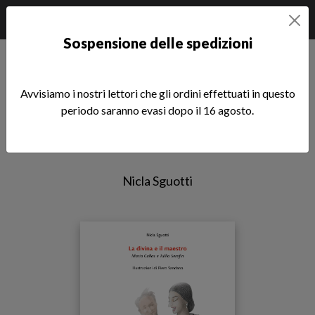
Sospensione delle spedizioni
Home
èstra
La divina e il maestro
Avvisiamo i nostri lettori che gli ordini effettuati in questo
La divina e il maestro
periodo saranno evasi dopo il 16 agosto.
Maria Callas e Tullio Serafin
Nicla Sguotti