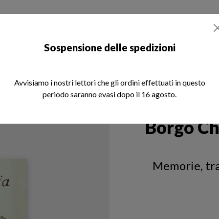
otizie
Libri
Rivista REM
Chi siamo
Sospensione delle spedizioni
Avvisiamo i nostri lettori che gli ordini effettuati in questo
periodo saranno evasi dopo il 16 agosto.
Borgo Chi
Memorie, tra