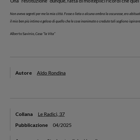
Una “restituzione” dunque, fatta di molteplici ricordi che que
Non aveva segreti per me la mia città. Fosse o lieta o alcuna ombra la oscurasse,
ero abituat
il mio ben più intimo e geloso di quello che le cose inanimate o credute tali sogliono ispirar
Alberto Savinio,
Casa “la Vita”
Autore
Aldo Rondina
Collana
Le Radici, 37
Pubblicazione
04/2025