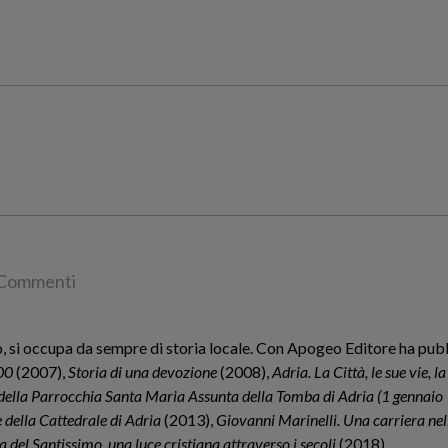
Commenti
, si occupa da sempre di storia locale. Con Apogeo Editore ha pubb
900
(2007),
Storia di una devozione
(2008),
Adria. La Città, le sue vie, l
della Parrocchia Santa Maria Assunta della Tomba di Adria (1 gennai
e della Cattedrale di Adria
(2013),
Giovanni Marinelli. Una carriera ne
del Santissimo, una luce cristiana attraverso i secoli
(2018).