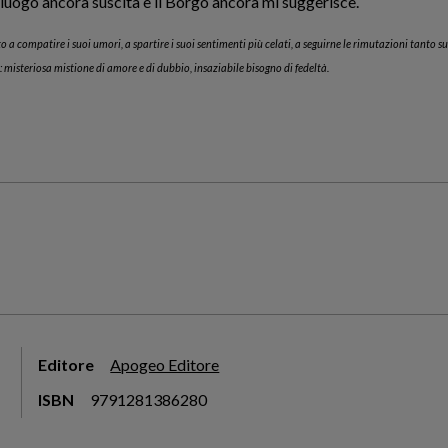
l luogo ancora suscita e il Borgo ancora mi suggerisce.
o a compatire i suoi umori, a spartire i suoi sentimenti più celati, a seguirne le rimutazioni tanto
e: misteriosa mistione di amore e di dubbio, insaziabile bisogno di fedeltà.
Editore
Apogeo Editore
ISBN
9791281386280