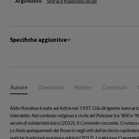
Argomento
Storia e tradizioni locali
Specifiche aggiuntive
Autore
Download
Notizie
Contenuti
Aldo Rondina è nato ad Adria nel 1937. Già dirigente bancario
Interdetto. Nel contesto religioso e civile del Polesine tra ‘800 e ‘
secolo di solidarietà laica
(2012),
Il Convento racconta. Cronaca 
Le Feste quinquennali del Rosario negli atti dell’archivio capitolar
antiche tradizioni marinare adriesi
(2017),
La gloriosa Compagnia 