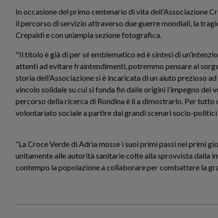
In occasione del primo centenario di vita dell’Associazione Cro
il percorso di servizio attraverso due guerre mondiali, la tragi
Crepaldi e con un’ampia sezione fotografica.
"Il titolo è già di per sé emblematico ed è sintesi di un’intenz
attenti ad evitare fraintendimenti, potremmo pensare al sorge
storia dell’Associazione si è incaricata di un aiuto prezioso ad 
vincolo solidale su cui si fonda fin dalle origini l’impegno dei v
percorso della ricerca di Rondina è lì a dimostrarlo. Per tutto 
volontariato sociale a partire dai grandi scenari socio-politici 
“La Croce Verde di Adria mosse i suoi primi passi nei primi gio
unitamente alle autorità sanitarie colte alla sprovvista dalla
contempo la popolazione a collaborare per combattere la grave