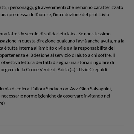
atti, i personaggi, gli avvenimenti che ne hanno caratterizzato
n una premessa dell’autore, l’introduzione del prof. Livio
ontariato: Un secolo di solidarietà laica. Se non stessimo
sazione in questa direzione qualcuno l’avrà anche avuta, ma la
a è tutta interna all’ambito civile e alla responsabilità del
ppartenenza e l’adesione al servizio di aiuto a chi soffre. Il
 obiettiva lettura dei fatti disegna una storia singolare di
orgere della Croce Verde di Adria (...)". Livio Crepaldi
emia di colera. L’allora Sindaco on. Avv. Gino Salvagnini,
le necessarie norme igieniche da osservare invitando nel
re)