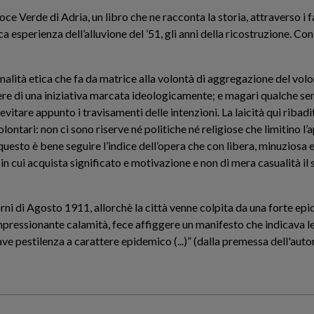
ce Verde di Adria, un libro che ne racconta la storia, attraverso i f
ca esperienza dell’alluvione del ’51, gli anni della ricostruzione. Co
ionalità etica che fa da matrice alla volontà di aggregazione del vol
re di una iniziativa marcata ideologicamente; e magari qualche sen
evitare appunto i travisamenti delle intenzioni. La laicità qui ribadit
olontari: non ci sono riserve né politiche né religiose che limitino l’a
questo è bene seguire l’indice dell’opera che con libera, minuziosa e
in cui acquista significato e motivazione e non di mera casualità il s
rni di Agosto 1911, allorchè la città venne colpita da una forte epid
 impressionante calamità, fece affiggere un manifesto che indicava 
 pestilenza a carattere epidemico (...)” (dalla premessa dell'auto