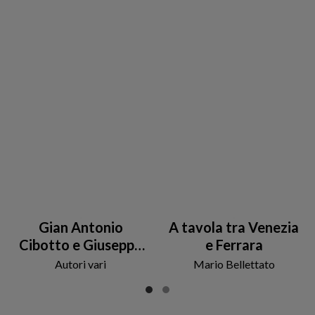
Gian Antonio
A tavola tra Venezia
Cibotto e Giuseppe
e Ferrara
Marchiori. Biografia
Autori vari
Mario Bellettato
di un incontro