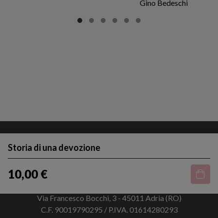
Gino Bedeschi
Storia di una devozione
10,00 €
Via Francesco Bocchi, 3 - 45011 Adria (RO)
C.F. 90019790295 / P.IVA. 01614280293