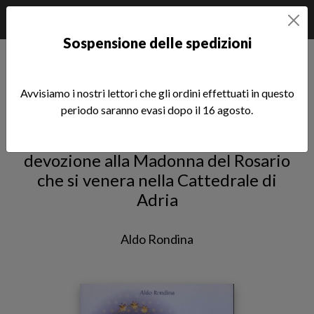
Sospensione delle spedizioni
Home
Le Radici
Storia di una devozione
Avvisiamo i nostri lettori che gli ordini effettuati in questo
Storia di una devozione
periodo saranno evasi dopo il 16 agosto.
Frammenti di storia dell'antica
devozione alla Madonna del Rosario
che si venera nella Cattedrale di
Adria
Aldo Rondina