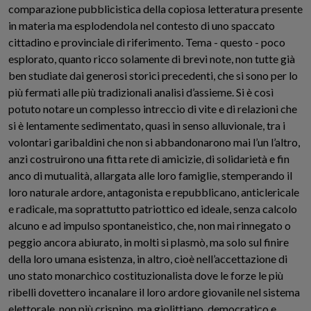
comparazione pubblicistica della copiosa letteratura presente
in materia ma esplodendola nel contesto di uno spaccato
cittadino e provinciale di riferimento. Tema - questo - poco
esplorato, quanto ricco solamente di brevi note, non tutte già
ben studiate dai generosi storici precedenti, che si sono per lo
più fermati alle più tradizionali analisi d’assieme. Si è così
potuto notare un complesso intreccio di vite e di relazioni che
si è lentamente sedimentato, quasi in senso alluvionale, tra i
volontari garibaldini che non si abbandonarono mai l’un l’altro,
anzi costruirono una fitta rete di amicizie, di solidarietà e fin
anco di mutualità, allargata alle loro famiglie, stemperando il
loro naturale ardore, antagonista e repubblicano, anticlericale
e radicale, ma soprattutto patriottico ed ideale, senza calcolo
alcuno e ad impulso spontaneistico, che, non mai rinnegato o
peggio ancora abiurato, in molti si plasmò, ma solo sul finire
della loro umana esistenza, in altro, cioè nell’accettazione di
uno stato monarchico costituzionalista dove le forze le più
ribelli dovettero incanalare il loro ardore giovanile nel sistema
elettorale, non più crispino, ma giolittiano, democratico e