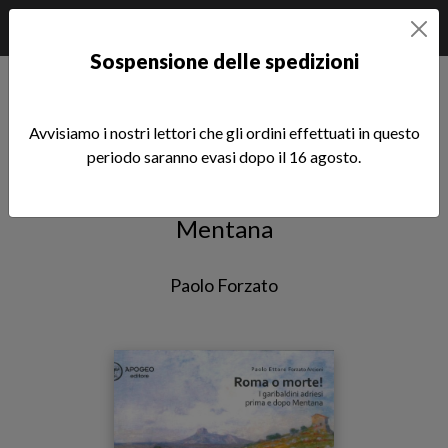
Sospensione delle spedizioni
Home
Le Radici
Roma o morte!
Avvisiamo i nostri lettori che gli ordini effettuati in questo
Roma o morte!
periodo saranno evasi dopo il 16 agosto.
I garibaldini adriesi prima e dopo
Mentana
Paolo Forzato