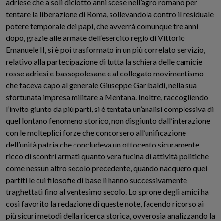
adriese che a soli diciotto anni scese nell’agro romano per
tentare la liberazione di Roma, sollevandola contro il residuale
potere temporale dei papi, che avverrà comunque tre anni
dopo, grazie alle armate dell’esercito regio di Vittorio
Emanuele II, si è poi trasformato in un più correlato servizio,
relativo alla partecipazione di tutta la schiera delle camicie
rosse adriesi e bassopolesane e al collegato movimentismo
che faceva capo al generale Giuseppe Garibaldi, nella sua
sfortunata impresa militare a Mentana. Inoltre, raccogliendo
l’invito giunto da più parti, si è tentata un’analisi complessiva di
quel lontano fenomeno storico, non disgiunto dall’interazione
con le molteplici forze che concorsero all’unificazione
dell’unità patria che concludeva un ottocento sicuramente
ricco di scontri armati quanto vera fucina di attività politiche
come nessun altro secolo precedente, quando nacquero quei
partiti le cui filosofie di base li hanno successivamente
traghettati fino al ventesimo secolo. Lo sprone degli amici ha
così favorito la redazione di queste note, facendo ricorso ai
più sicuri metodi della ricerca storica, ovverosia analizzando la