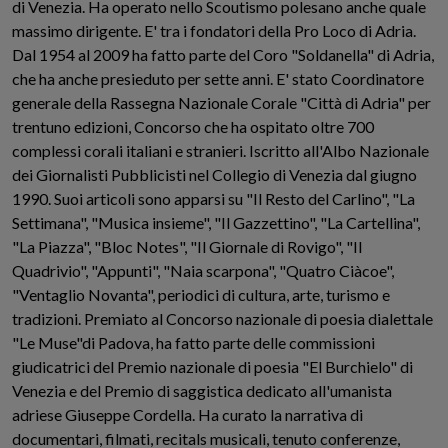
di Venezia. Ha operato nello Scoutismo polesano anche quale
massimo dirigente. E' tra i fondatori della Pro Loco di Adria.
Dal 1954 al 2009 ha fatto parte del Coro "Soldanella" di Adria,
che ha anche presieduto per sette anni. E' stato Coordinatore
generale della Rassegna Nazionale Corale "Città di Adria" per
trentuno edizioni, Concorso che ha ospitato oltre 700
complessi corali italiani e stranieri. Iscritto all'Albo Nazionale
dei Giornalisti Pubblicisti nel Collegio di Venezia dal giugno
1990. Suoi articoli sono apparsi su "Il Resto del Carlino", "La
Settimana", "Musica insieme", "Il Gazzettino", "La Cartellina",
"La Piazza", "Bloc Notes", "Il Giornale di Rovigo", "Il
Quadrivio", "Appunti", "Naia scarpona", "Quatro Ciàcoe",
"Ventaglio Novanta", periodici di cultura, arte, turismo e
tradizioni. Premiato al Concorso nazionale di poesia dialettale
"Le Muse"di Padova, ha fatto parte delle commissioni
giudicatrici del Premio nazionale di poesia "El Burchielo" di
Venezia e del Premio di saggistica dedicato all'umanista
adriese Giuseppe Cordella. Ha curato la narrativa di
documentari, filmati, recitals musicali, tenuto conferenze,