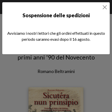
Sospensione delle spedizioni
Home
Le Radici
Sicutera nun prinsipio
Avvisiamo i nostri lettori che gli ordini effettuati in questo
Sicutera nun prinsipio
periodo saranno evasi dopo il 16 agosto.
Cronache di Adria e del Polesine nei
primi anni '90 del Novecento
Romano Beltramini