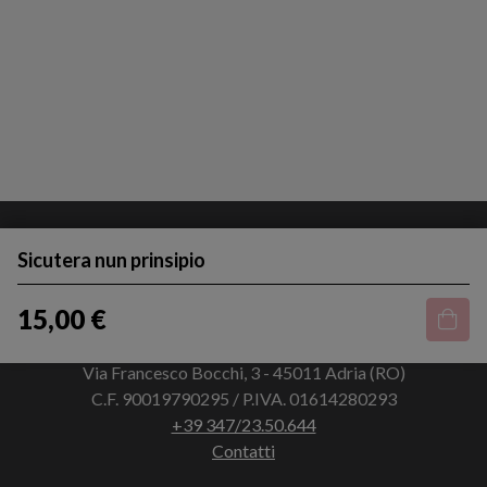
Sicutera nun prinsipio
15,00 €
Via Francesco Bocchi, 3 - 45011 Adria (RO)
C.F. 90019790295 / P.IVA. 01614280293
+39 347/23.50.644
Contatti